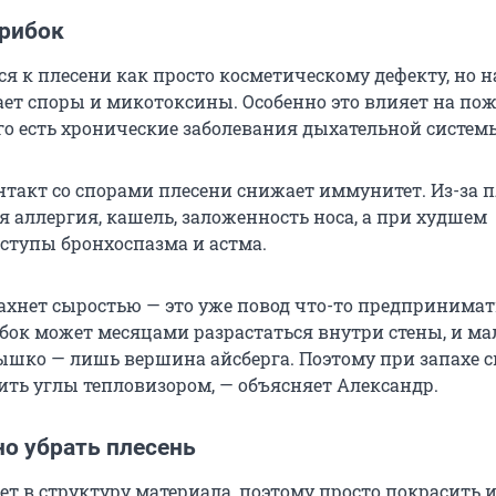
грибок
я к плесени как просто косметическому дефекту, но н
ет споры и микотоксины. Особенно это влияет на по
кого есть хронические заболевания дыхательной систем
такт со спорами плесени снижает иммунитет. Из-за 
 аллергия, кашель, заложенность носа, а при худшем
ступы бронхоспазма и астма.
ахнет сыростью — это уже повод что-то предпринимат
ибок может месяцами разрастаться внутри стены, и ма
шко — лишь вершина айсберга. Поэтому при запахе 
ить углы тепловизором, — объясняет Александр.
но убрать плесень
ет в структуру материала, поэтому просто покрасить 