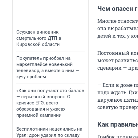
Чем опасен 
Многие относятс
она вырабатыва
Осужден виновник
детей и тех, у 
смертельного ДТП в
Кировской области
Постоянный кон
Покупатель приобрел на
может развиться
маркетплейсе новенький
сценарии — при
телевизор, а вместе с ним —
кучу проблем
— Если в доме п
«Как они получают сто баллов
надо ждать. Гр
— серьезный вопрос». О
наружное пятны
кризисе ЕГЭ, всего
советую провер
образования и ужасах
приемной кампании
Как правиль
Беспилотники нацелились на
Урал: дрон ударил по складу
Грибок проника