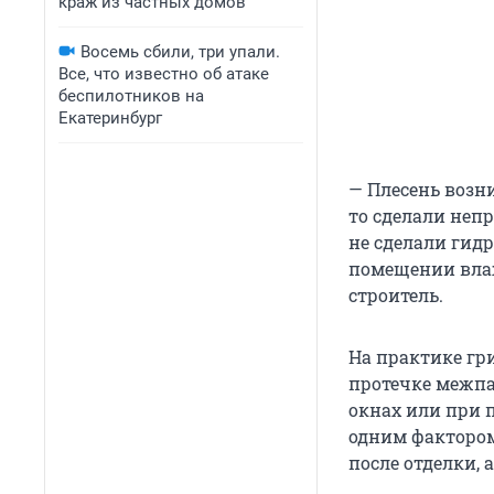
краж из частных домов
Восемь сбили, три упали.
Все, что известно об атаке
беспилотников на
Екатеринбург
— Плесень возни
то сделали неп
не сделали гид
помещении влаж
строитель.
На практике гр
протечке межп
окнах или при 
одним фактором
после отделки,