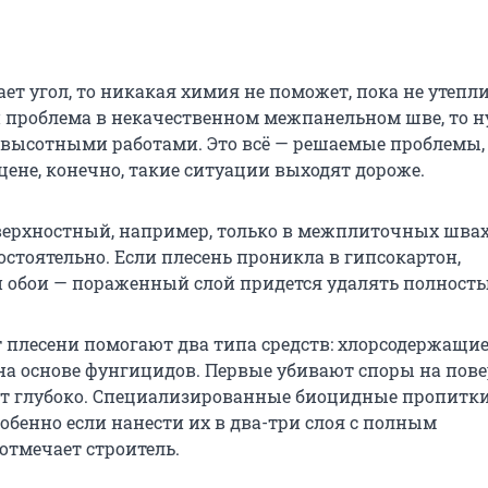
ет угол, то никакая химия не поможет, пока не утепли
и проблема в некачественном межпанельном шве, то 
 высотными работами. Это всё — решаемые проблемы, 
цене, конечно, такие ситуации выходят дороже.
верхностный, например, только в межплиточных шва
остоятельно. Если плесень проникла в гипсокартон,
 обои — пораженный слой придется удалять полность
т плесени помогают два типа средств: хлорсодержащи
на основе фунгицидов. Первые убивают споры на пове
т глубоко. Специализированные биоцидные пропитк
обенно если нанести их в два-три слоя с полным
отмечает строитель.