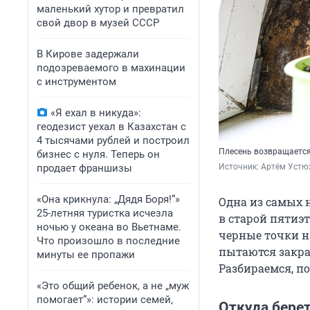
маленький хутор и превратил
свой двор в музей СССР
В Кирове задержали
подозреваемого в махинации
с инструментом
«Я ехал в никуда»:
геодезист уехал в Казахстан с
4 тысячами рублей и построил
Плесень возвращается,
бизнес с нуля. Теперь он
продает франшизы
Источник: 
Артём Устю
«Она крикнула: „Дядя Боря!“»
Одна из самых 
25-летняя туристка исчезла
в старой пятиэт
ночью у океана во Вьетнаме.
черные точки н
Что произошло в последние
пытаются закрас
минуты ее пропажи
Разбираемся, по
«Это общий ребенок, а не „муж
помогает“»: истории семей,
Откуда берет