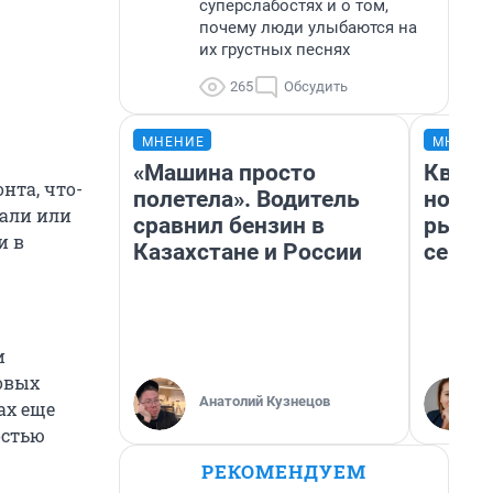
суперслабостях и о том,
почему люди улыбаются на
их грустных песнях
265
Обсудить
МНЕНИЕ
МНЕНИ
«Машина просто
Кварт
нта, что-
полетела». Водитель
но де
тали или
сравнил бензин в
рынок
и в
Казахстане и России
сейча
и
овых
Анатолий Кузнецов
ах еще
остью
РЕКОМЕНДУЕМ