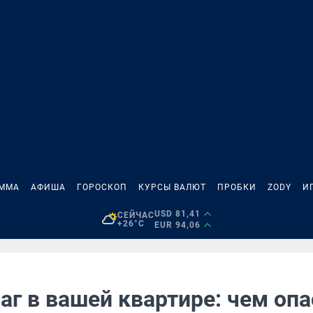
АММА
АФИША
ГОРОСКОП
КУРСЫ ВАЛЮТ
ПРОБКИ
ZODY
И
USD 81,41
СЕЙЧАС
+26°C
EUR 94,06
аг в вашей квартире: чем оп