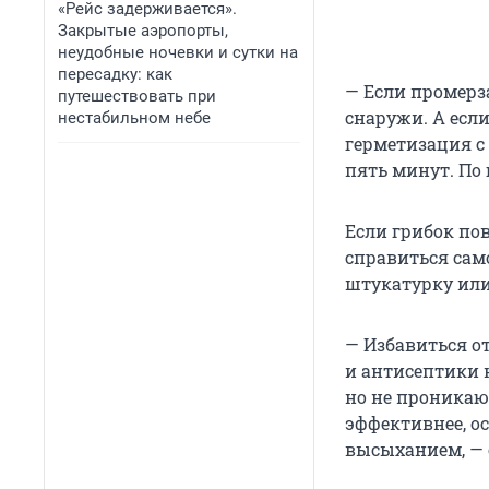
«Рейс задерживается».
Закрытые аэропорты,
неудобные ночевки и сутки на
пересадку: как
— Если промерза
путешествовать при
снаружи. А есл
нестабильном небе
герметизация с
пять минут. По 
Если грибок по
справиться сам
штукатурку или
— Избавиться о
и антисептики 
но не проникаю
эффективнее, ос
высыханием, — 