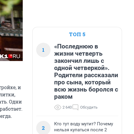
ТОП 5
«Последнюю в
1
жизни четверть
закончил лишь с
одной четверкой».
Родители рассказали
про сына, который
ройке, и
всю жизнь боролся с
литки,
раком
ать. Одни
2 640
Обсудить
работает.
егда.
Кто тут воду мутит? Почему
2
нельзя купаться после 2