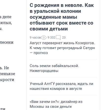
С рождения в неволе. Как
в уральской колонии
осужденные мамы
а деле
отбывают срок вместе со
жилых,
своими детьми
ы.
9 часов
9 332
23
плесени
Август перевернет жизнь Козерогов.
К чему готовит ретроградный Сатурн
— прогноз
Соль земли забайкальской.
ь. Не
Нижегородцевы
ленькое
сырости
Ученый АлтГУ рассказала, ждать ли
нашествия комаров в августе
«Вам зачем он?»: дизайнер из
Москвы за свои деньги
или