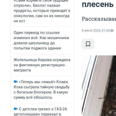
«Сами кормите свои будущие
плесень 
опухоли». Биолог назвал
продукты, которые приводят к
онкологии, сам он их никогда
Рассказывае
не ест
8 июля 2026, 01:00
Один переход по ссылке
изменил всё. Как мошенники
довели школьницу до
попытки поджога здания
Жительница Кирова осуждена
за фиктивную регистрацию
мигранта
«Теперь мы семья!» Клава
Кока сыграла тайную свадьбу
с богатым блогером. В какую
сумму всё обошлось
С детства грезил о ГАЗ-24:
автоплюшкин переехал в