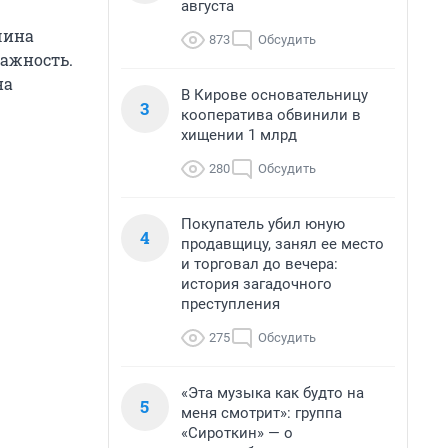
августа
чина
873
Обсудить
ажность.
на
В Кирове основательницу
3
кооператива обвинили в
хищении 1 млрд
280
Обсудить
Покупатель убил юную
4
продавщицу, занял ее место
и торговал до вечера:
история загадочного
преступления
275
Обсудить
«Эта музыка как будто на
5
меня смотрит»: группа
«Сироткин» — о