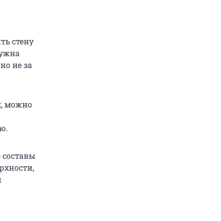
ть стену
нужна
но не за
х, можно
ю.
е составы
рхности,
и