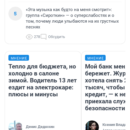
«Эта музыка как будто на меня смотрит»:
5
группа «Сироткин» — о суперслабостях и о
том, почему люди улыбаются на их грустных
песнях
278
Обсудить
МНЕНИЕ
МНЕНИЕ
Тепло для бюджета, но
Мой банк меня
холодно в салоне
бережет. Журн
зимой. Водитель 13 лет
хотела снять 2
ездит на электрокаре:
тысяч, чтобы п
плюсы и минусы
кредит, — к не
приехала служ
безопасности
Ксения Владим
Денис Дедюхин