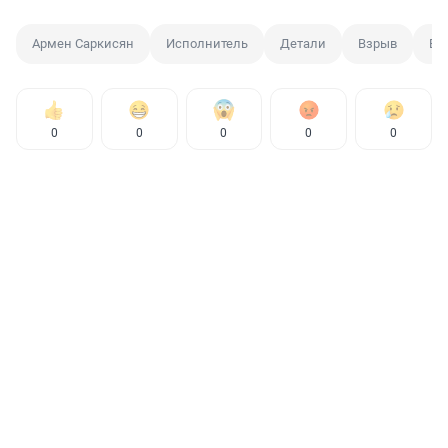
Армен Саркисян
Исполнитель
Детали
Взрыв
Вз
0
0
0
0
0