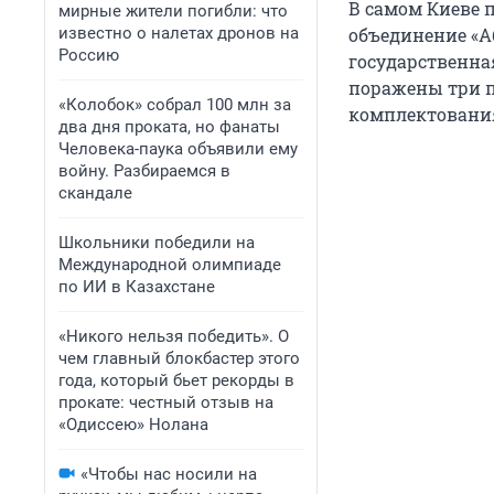
В самом Киеве п
мирные жители погибли: что
известно о налетах дронов на
объединение «Аб
Россию
государственна
поражены три п
«Колобок» собрал 100 млн за
комплектования
два дня проката, но фанаты
Человека-паука объявили ему
войну. Разбираемся в
скандале
Школьники победили на
Международной олимпиаде
по ИИ в Казахстане
«Никого нельзя победить». О
чем главный блокбастер этого
года, который бьет рекорды в
прокате: честный отзыв на
«Одиссею» Нолана
«Чтобы нас носили на