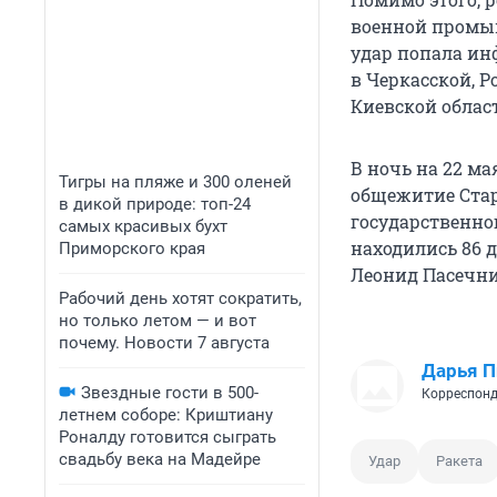
военной промыш
удар попала ин
в Черкасской, 
Киевской облас
В ночь на 22 м
Тигры на пляже и 300 оленей
общежитие Стар
в дикой природе: топ-24
государственно
самых красивых бухт
находились 86 де
Приморского края
Леонид Пасечник
Рабочий день хотят сократить,
но только летом — и вот
почему. Новости 7 августа
Дарья П
Звездные гости в 500-
Корреспонд
летнем соборе: Криштиану
Роналду готовится сыграть
свадьбу века на Мадейре
Удар
Ракета