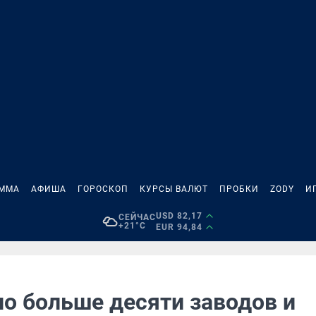
АММА
АФИША
ГОРОСКОП
КУРСЫ ВАЛЮТ
ПРОБКИ
ZODY
И
USD 82,17
СЕЙЧАС
+21°C
EUR 94,84
о больше десяти заводов и