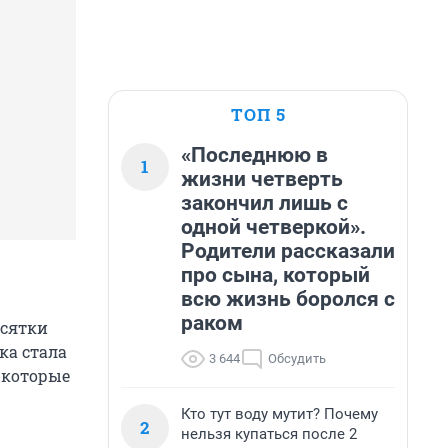
ТОП 5
«Последнюю в
1
жизни четверть
закончил лишь с
одной четверкой».
Родители рассказали
про сына, который
всю жизнь боролся с
раком
есятки
ка стала
3 644
Обсудить
 которые
Кто тут воду мутит? Почему
2
нельзя купаться после 2