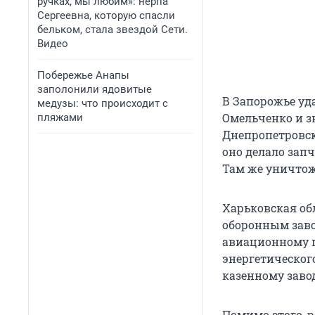
ручках, мы любим»: нерпа
Сергеевна, которую спасли
бельком, стала звездой Сети.
Видео
Побережье Анапы
заполонили ядовитые
В Запорожье уд
медузы: что происходит с
Омельченко и з
пляжами
Днепропетровск
оно делало зап
Там же уничто
Харьковская обл
оборонным заво
авиационному п
энергетическог
казенному завод
Помимо этого, 