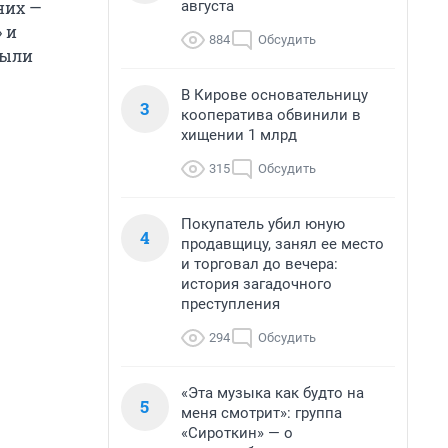
августа
них —
 и
884
Обсудить
были
В Кирове основательницу
3
кооператива обвинили в
хищении 1 млрд
315
Обсудить
Покупатель убил юную
4
продавщицу, занял ее место
и торговал до вечера:
история загадочного
преступления
294
Обсудить
«Эта музыка как будто на
5
меня смотрит»: группа
«Сироткин» — о