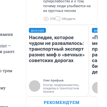
суперслабостях и о том,
почему люди улыбаются на
их грустных песнях
278
Обсудить
МНЕНИЕ
МНЕНИ
 имени
Наследие, которое
«Поку
чудом не развалилось:
мешке
oint —
транспортный эксперт
предп
и ракет.
разнес миф о «вечных»
расска
советских дорогах
самом
бизне
о трем
дешев
Олег Арефьев
Блогер, предприниматель,
ому
владелец в транспортном
бизнесе
РЕКОМЕНДУЕМ
ятия