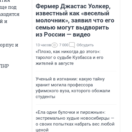
Фермер Джастас Уолкер,
еще под
известный как «веселый
аходятся
молочник», заявил что его
й и
семью могут выдворить
из России — видео
орпус и
13 часов
7 000
Обсудить
«Плохо, как никогда до этого»:
таролог о судьбе Кузбасса и его
жителей в августе
 ЛНР
Ученый в изгнании: какую тайну
хранит могила профессора
уфимского вуза, которого обожали
студенты
«Ела одни булочки и пирожные»:
экстремально худые новосибирцы —
о своих попытках набрать вес любой
ценой