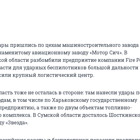
ары пришлись по цехам машиностроительного завода
наменитому авиационному заводу «Мотор Сич». В
ой области разбомбили предприятие компании Fire P
части для ударных беспилотников большой дальности 
жили крупный логистический центр.
асть тоже не осталась в стороне: там нанесли удары п
дам, в том числе по Харьковскому государственному
редприятию, а также по двум объектам топливно-
о комплекса. В Сумской области досталось Шосткинск
у «Звезда».
российские ракеты и беспилотники поразили предпри