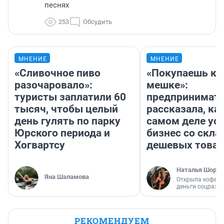
песнях
253
Обсудить
МНЕНИЕ
МНЕНИЕ
«Сливочное пиво
«Покупаешь ко
разочаровало»:
мешке»:
туристы заплатили 60
предпринимат
тысяч, чтобы целый
рассказала, как
день гулять по парку
самом деле ус
Юрского периода и
бизнес со скл
Хогвартсу
дешевых това
Наталья Шорох
Яна Шаламова
Открыла кофейн
деньги соцразв
РЕКОМЕНДУЕМ