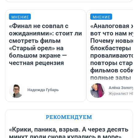
МНЕНИЕ
МНЕНИЕ
«Финал не совпал с
«Аналоговая ж
ожиданиями»: стоит ли
вот что нам ну
смотреть фильм
Почему новые
«Старый орел» на
блокбастеры
большом экране —
проваливаются,
честная рецензия
повторы стары
фильмов соби
полные залы
Алёна Золотух
Надежда Губарь
Журналист НГС
РЕКОМЕНДУЕМ
«Крики, паника, взрыв. А через десять
минут люди снова купались в море».