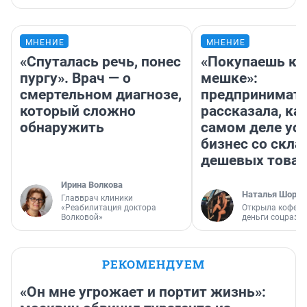
МНЕНИЕ
МНЕНИЕ
«Спуталась речь, понес
«Покупаешь ко
пургу». Врач — о
мешке»:
смертельном диагнозе,
предпринимат
который сложно
рассказала, как
обнаружить
самом деле ус
бизнес со скл
дешевых това
Ирина Волкова
Наталья Шорох
Главврач клиники
«Реабилитация доктора
Открыла кофейн
Волковой»
деньги соцразв
РЕКОМЕНДУЕМ
«Он мне угрожает и портит жизнь»: