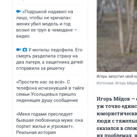
«Подушкой надавил на
лицо, чтобы не кричала»:
жених убил модель и год
возил ее труп в чемодане —
видео
У могилы педофила. Его
смерть разделила страну на
два лагеря, а защитника детей
отправила за решетку
Игорь запустил свой к
«Простите нас за всё». С
Источник: 
Игорь Мёдо
телефона исчезнувшей в тайге
семьи Усольцевых пришло
Игорь Мёдов — 
леденящее душу сообщение
уж точно единс
юмористически
«Меня годами преследует
бывшая любовница мужа: она
люди с тяжелым
портит жилье и угрожает».
оказался в сло
Реальная история
их проблемах, 