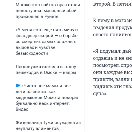
второй. В летни
Множество сайтов враз стали
недоступны: массовый сбой
произошел в Рунете
К нему в магаз
выделял продук
«У меня есть еще пять минут»:
своего павильон
фельдшер скорой — о борьбе
со смертью, самых сложных
вызовах и чувстве
«Я подумал: дай
безысходности
отдаешь и не зн
посмотрел, спро
Легковушка влетела в толпу
они каждые вых
пешеходов в Омске — кадры
пришли, взяли 
«Чисто все мамы и все
видишь эти гла
дети на свете»: как
супа».
медвежонок Момота покорил
буквально весь интернет.
Видео
Жительница Тужи осуждена за
неуплату алиментов