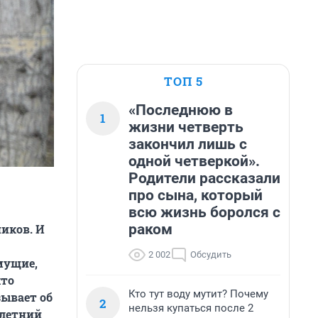
ТОП 5
«Последнюю в
1
жизни четверть
закончил лишь с
одной четверкой».
Родители рассказали
про сына, который
всю жизнь боролся с
раком
иков. И
2 002
Обсудить
мущие,
кто
Кто тут воду мутит? Почему
зывает об
2
нельзя купаться после 2
-летний