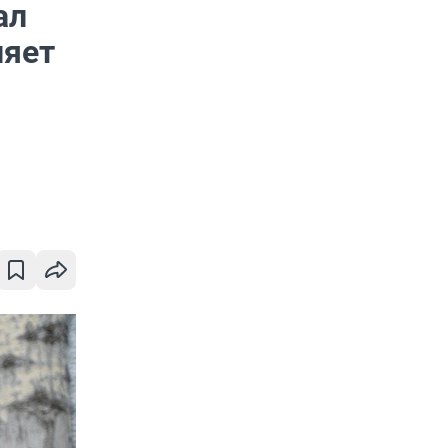
ал
ляет