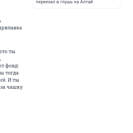
переехал в глушь на Алтай
ь
 прилавка
осто ты
,
от фонд:
ы тогда
сё. И ты
 за чашку