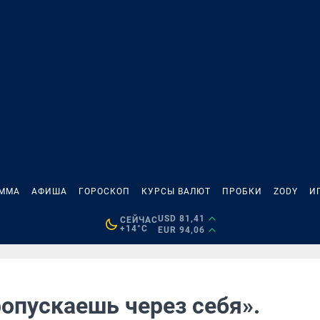
АММА
АФИША
ГОРОСКОП
КУРСЫ ВАЛЮТ
ПРОБКИ
ZODY
И
USD 81,41
СЕЙЧАС
+14°C
EUR 94,06
ропускаешь через себя».