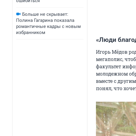
ошибиться
Больше не скрывает:
Полина Гагарина показала
романтичные кадры с новым
избранником
«Люди благо
Игорь Мёдов род
мегаполис, что
факультет инфо
молодежном обр
вместе с други
понял, что хоч