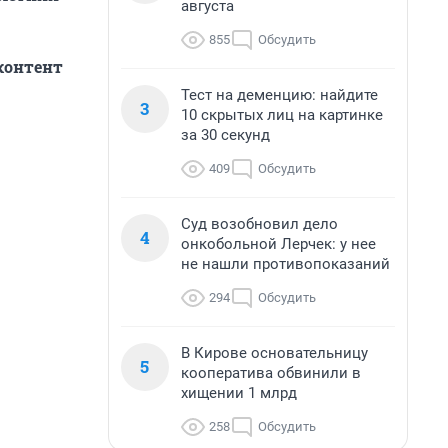
августа
855
Обсудить
контент
Тест на деменцию: найдите
3
10 скрытых лиц на картинке
за 30 секунд
409
Обсудить
Суд возобновил дело
4
онкобольной Лерчек: у нее
не нашли противопоказаний
294
Обсудить
В Кирове основательницу
5
кооператива обвинили в
хищении 1 млрд
258
Обсудить