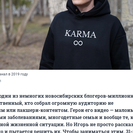
анал в 2019 году
в
один из немногих новосибирских блогеров-миллионн
твенный, кто собрал огромную аудиторию не
м или лакшери-контентом. Герои его видео — малои
и заболеваниями, многодетные семьи и вообще те, 
жной жизненной ситуации. Но Игорь не просто расска
но и пытается решить их. Чтобы заниматься этим, 31