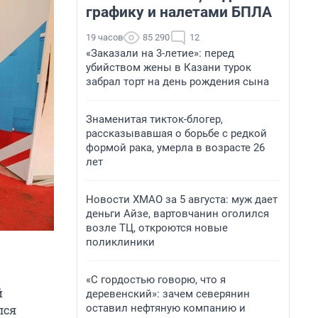
графику и налетами БПЛА
19 часов
85 290
12
«Заказали на 3-летие»: перед
убийством жены в Казани турок
забрал торт на день рождения сына
Знаменитая тикток-блогер,
рассказывавшая о борьбе с редкой
формой рака, умерла в возрасте 26
лет
Новости ХМАО за 5 августа: муж дает
деньги Айзе, вартовчанин оголился
возле ТЦ, откроются новые
поликлиники
«С гордостью говорю, что я
й
деревенский»: зачем северянин
оставил нефтяную компанию и
лся