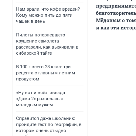
предпринимател
Нам врали, что кофе вреден?
благотворитель
Кому можно пить до пяти
Мёдовым о том,
чашек в день
и как эти исто
Пилоты потерпевшего
крушение самолета
рассказали, как выживали в
сибирской тайге
В 100 г всего 23 ккал: три
рецепта с главным летним
продуктом
«Ну вот и всё»: звезда
«Дома-2» развелась с
молодым мужем
Справится даже школьник:
пройдите тест по географии, в
котором очень стыдно