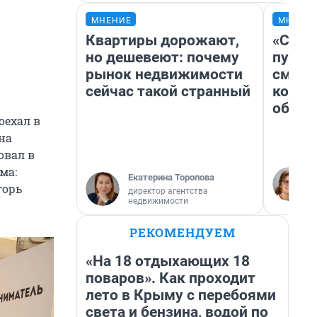
МНЕНИЕ
МНЕНИ
Квартиры дорожают,
«Спут
но дешевеют: почему
пургу»
рынок недвижимости
смерт
сейчас такой странный
котор
обнар
оехал в
на
овал в
ма:
Екатерина Торопова
горь
директор агентства
недвижимости
РЕКОМЕНДУЕМ
«На 18 отдыхающих 18
поваров». Как проходит
лето в Крыму с перебоями
света и бензина, водой по