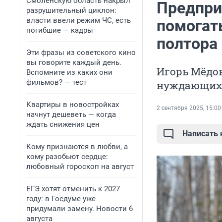
Смоленскую область накрыл
Предпри
разрушительный циклон:
власти ввели режим ЧС, есть
помогат
погибшие — кадры
полтора
Эти фразы из советского кино
вы говорите каждый день.
Игорь Мёдов
Вспомните из каких они
фильмов? — тест
нуждающихся
Квартиры в новостройках
2 сентября 2025, 15:00
начнут дешеветь — когда
ждать снижения цен
Написать
Кому признаются в любви, а
кому разобьют сердце:
любовный гороскоп на август
ЕГЭ хотят отменить к 2027
году: в Госдуме уже
придумали замену. Новости 6
августа