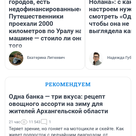
городов, есть
Нолана»: с как
недофинансированные».
настроем нужн
Путешественники
смотреть «Оди
проехали 2000
чтобы она не
километров по Уралу на
выглядела как
машине — стоило ли оно
того
Екатерина Литкевич
Надежда Губар
РЕКОМЕНДУЕМ
Одна банка — три вкуса: рецепт
овощного ассорти на зиму для
жителей Архангельской области
21 час
11 543
1
Теряет зрение, но гоняет на мотоцикле и скейте. Как
живет подросток с редчайшим диагнозом, от