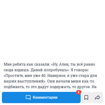
Мне ребята как сказали: «Ну, Ален, ты всё равно
сюда ходишь. Давай попробуешь». Я говорю:
«Простите, мне уже 40. Наверное, я уже стара для
ваших выступлений». Они начали меня как-то
подбивать, то это дадут подержать, то другое. На
день рождения однажды товарищ подарил стафф,
0
Комментарии
немного не такой, как у Лизы. И начались
тренировки.