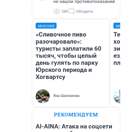
не нашли противопоказаний
289
Обсудить
МНЕНИЕ
МНЕНИ
«Сливочное пиво
Тепло
разочаровало»:
холод
туристы заплатили 60
зимой
тысяч, чтобы целый
ездит
день гулять по парку
плюсы
Юрского периода и
Хогвартсу
Яна Шаламова
РЕКОМЕНДУЕМ
AI-AINA: Атака на соцсети