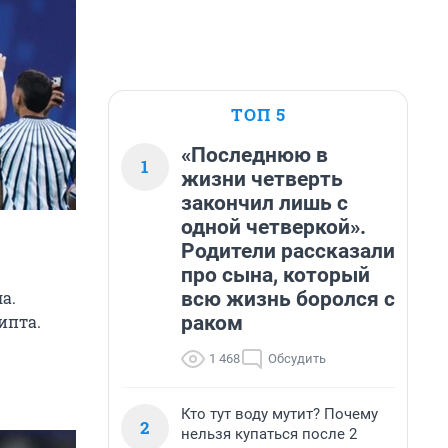
ТОП 5
«Последнюю в
1
жизни четверть
закончил лишь с
одной четверкой».
Родители рассказали
про сына, который
всю жизнь боролся с
а.
раком
ипта.
1 468
Обсудить
Кто тут воду мутит? Почему
2
нельзя купаться после 2