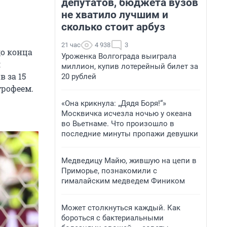
депутатов, бюджета вузов
.
не хватило лучшим и
сколько стоит арбуз
21 час
4 938
3
до конца
Уроженка Волгограда выиграла
л
миллион, купив лотерейный билет за
 за 15
20 рублей
трофеем.
«Она крикнула: „Дядя Боря!“»
Москвичка исчезла ночью у океана
во Вьетнаме. Что произошло в
последние минуты пропажи девушки
Медведицу Майю, жившую на цепи в
Приморье, познакомили с
гималайским медведем Фиником
Может столкнуться каждый. Как
бороться с бактериальными