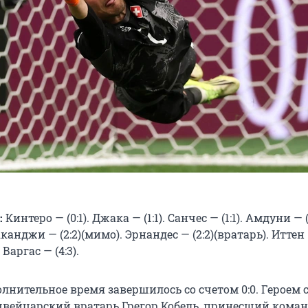
:
Кинтеро — (0:1). Джака — (1:1). Санчес — (1:1). Амдуни — (2
Аканджи — (2:2)(мимо). Эрнандес — (2:2)(вратарь). Иттен —
 Варгас — (4:3).
лнительное время завершилось со счетом 0:0. Героем 
швейцарский вратарь Грегор Кобель, принесший коман