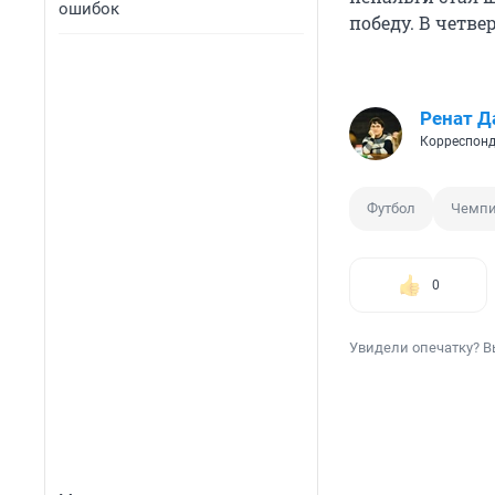
ошибок
победу. В четв
Ренат Д
Корреспонд
Футбол
Чемпи
0
Увидели опечатку? В