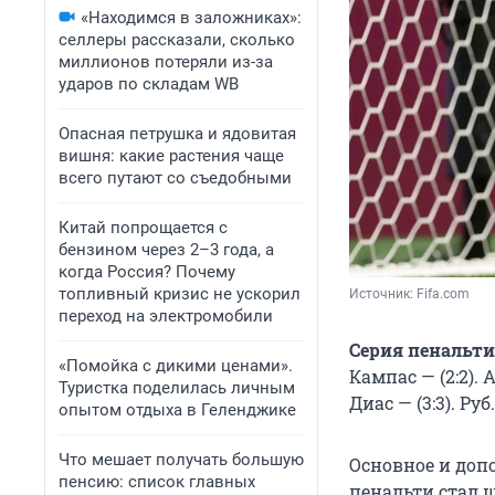
«Находимся в заложниках»:
селлеры рассказали, сколько
миллионов потеряли из-за
ударов по складам WB
Опасная петрушка и ядовитая
вишня: какие растения чаще
всего путают со съедобными
Китай попрощается с
бензином через 2–3 года, а
когда Россия? Почему
топливный кризис не ускорил
Источник: 
Fifa.сom 
переход на электромобили
Серия пенальти
«Помойка с дикими ценами».
Кампас — (2:2). 
Туристка поделилась личным
Диас — (3:3). Руб.
опытом отдыха в Геленджике
Что мешает получать большую
Основное и допо
пенсию: список главных
пенальти стал 