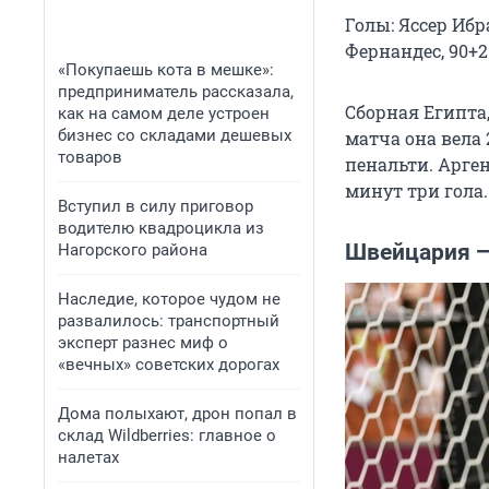
Голы: Яссер Ибрахи
Фернандес, 90+2 (
«Покупаешь кота в мешке»:
предприниматель рассказала,
Сборная Египта,
как на самом деле устроен
бизнес со складами дешевых
матча она вела 
товаров
пенальти. Арген
минут три гола
Вступил в силу приговор
водителю квадроцикла из
Швейцария — 
Нагорского района
Наследие, которое чудом не
развалилось: транспортный
эксперт разнес миф о
«вечных» советских дорогах
Дома полыхают, дрон попал в
склад Wildberries: главное о
налетах