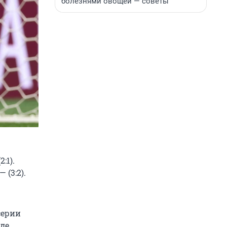
болезнями овощей — советы
:1).
 (3:2).
серии
де