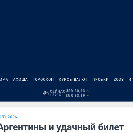
АММА
АФИША
ГОРОСКОП
КУРСЫ ВАЛЮТ
ПРОБКИ
ZODY
И
USD 80,93
СЕЙЧАС
+22°C
EUR 93,19
ОЛУ-2026
Аргентины и удачный билет