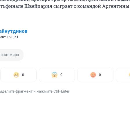
ертьфинале Швейцария сыграет с командой Аргентины
айнутдинов
ент 161.RU
онат мира
0
0
0
ыделите фрагмент и нажмите Ctrl+Enter