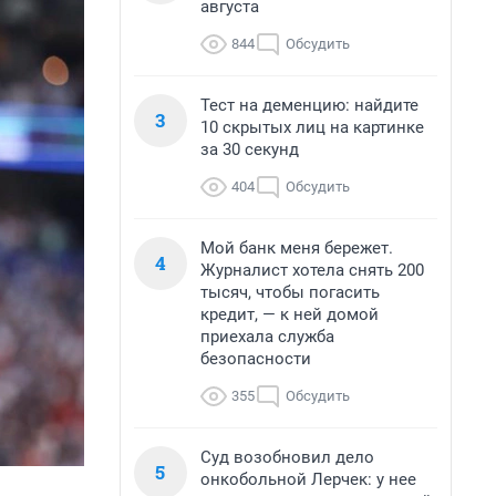
августа
844
Обсудить
Тест на деменцию: найдите
3
10 скрытых лиц на картинке
за 30 секунд
404
Обсудить
Мой банк меня бережет.
4
Журналист хотела снять 200
тысяч, чтобы погасить
кредит, — к ней домой
приехала служба
безопасности
355
Обсудить
Суд возобновил дело
5
онкобольной Лерчек: у нее