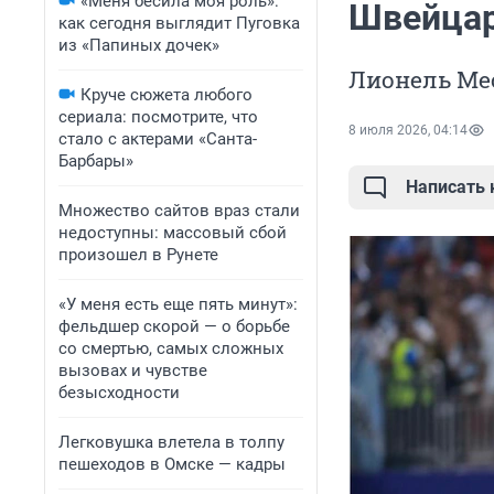
«Меня бесила моя роль»:
Швейцар
как сегодня выглядит Пуговка
из «Папиных дочек»
Лионель Мес
Круче сюжета любого
сериала: посмотрите, что
8 июля 2026, 04:14
стало с актерами «Санта-
Барбары»
Написать
Множество сайтов враз стали
недоступны: массовый сбой
произошел в Рунете
«У меня есть еще пять минут»:
фельдшер скорой — о борьбе
со смертью, самых сложных
вызовах и чувстве
безысходности
Легковушка влетела в толпу
пешеходов в Омске — кадры