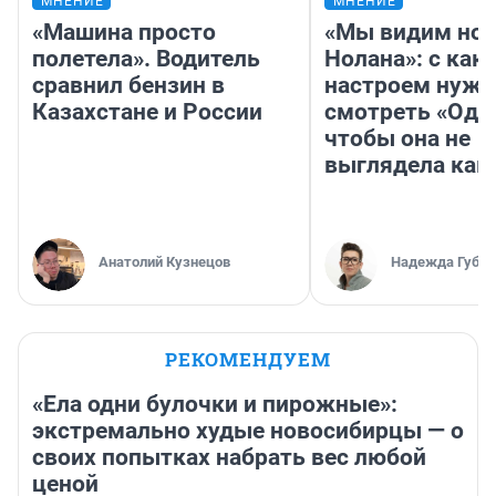
МНЕНИЕ
МНЕНИЕ
«Машина просто
«Мы видим нов
полетела». Водитель
Нолана»: с как
сравнил бензин в
настроем нужн
Казахстане и России
смотреть «Оди
чтобы она не
выглядела как
Анатолий Кузнецов
Надежда Губар
РЕКОМЕНДУЕМ
«Ела одни булочки и пирожные»:
экстремально худые новосибирцы — о
своих попытках набрать вес любой
ценой