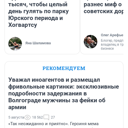
тысяч, чтобы целый
разнес миф о 
день гулять по парку
советских доро
Юрского периода и
Хогвартсу
Олег Арефьев
Блогер, предпри
Яна Шаламова
владелец в тра
бизнесе
РЕКОМЕНДУЕМ
Уважал иноагентов и размещал
фривольные картинки: эксклюзивные
подробности задержания в
Волгограде мужчины за фейки об
армии
5 августа
18 562
27
«Так неожиданно и приятно». Героиня мема