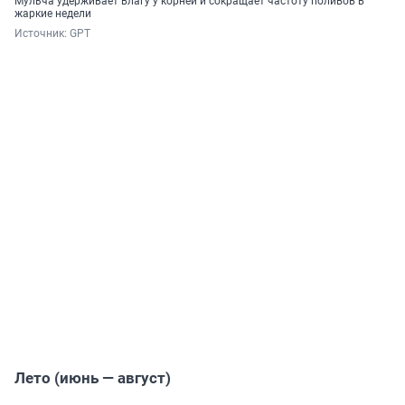
Мульча удерживает влагу у корней и сокращает частоту поливов в
жаркие недели
Источник: 
GPT
Лето (июнь — август)