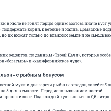
и в июле не гонят перцы одним азотом, иначе куст у
 — поддержать корни, цветение и налив. Домашние по
, но их вносят только по влажной земле и не смешива
них рецептов, по данным «Твоей Дачи», которые особ
ов «богатырь» и «калифорнийское чудо».
ульон» с рыбным бонусом
костной муки и две горсти рыбных отходов, залейте 5 
 на 3 дня в емкости. Перед использованием настой
 процеживают. Под каждый куст вносят по 0,5 литра.
а дает фосфор и кальций. Фосфор помогает корням и 