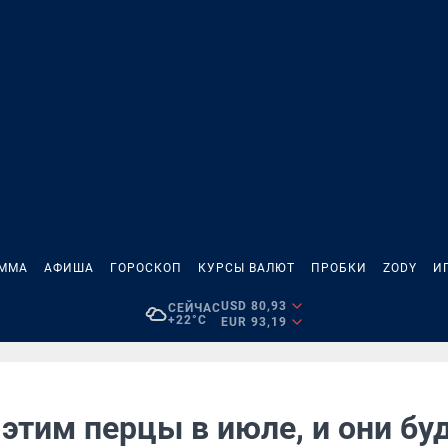
АММА
АФИША
ГОРОСКОП
КУРСЫ ВАЛЮТ
ПРОБКИ
ZODY
И
USD 80,93
СЕЙЧАС
+22°C
EUR 93,19
этим перцы в июле, и они бу