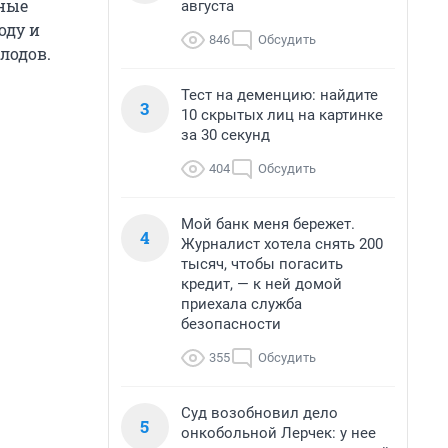
мные
августа
оду и
846
Обсудить
лодов.
Тест на деменцию: найдите
3
10 скрытых лиц на картинке
за 30 секунд
404
Обсудить
Мой банк меня бережет.
4
Журналист хотела снять 200
тысяч, чтобы погасить
кредит, — к ней домой
приехала служба
безопасности
355
Обсудить
Суд возобновил дело
5
онкобольной Лерчек: у нее