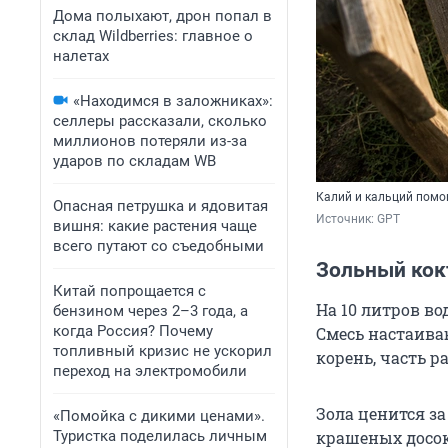
Дома полыхают, дрон попал в
склад Wildberries: главное о
налетах
«Находимся в заложниках»:
селлеры рассказали, сколько
миллионов потеряли из-за
ударов по складам WB
Калий и кальций помо
Опасная петрушка и ядовитая
Источник: 
GPT
вишня: какие растения чаще
всего путают со съедобными
Зольный кок
Китай попрощается с
На 10 литров во
бензином через 2–3 года, а
когда Россия? Почему
Смесь настаиваю
топливный кризис не ускорил
корень, часть 
переход на электромобили
Зола ценится за
«Помойка с дикими ценами».
Туристка поделилась личным
крашеных досок