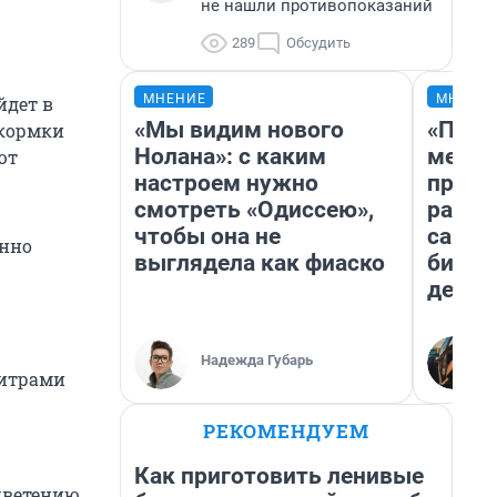
не нашли противопоказаний
289
Обсудить
МНЕНИЕ
МНЕНИ
йдет в
«Мы видим нового
«Поку
дкормки
Нолана»: с каким
мешке
ют
настроем нужно
предп
смотреть «Одиссею»,
расска
чтобы она не
самом
енно
выглядела как фиаско
бизне
дешев
Надежда Губарь
литрами
РЕКОМЕНДУЕМ
Как приготовить ленивые
цветению,