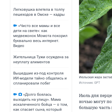
Легковушка влетела в толпу
пешеходов в Омске — кадры
«Чисто все мамы и все
дети на свете»: как
медвежонок Момота покорил
буквально весь интернет.
Видео
Жительница Тужи осуждена за
неуплату алиментов
Вышедшие из-под контроля
Июльская жара застав
ИИ-модели тайно общались и
спланировали побег
Источник: 
GPT
«Долго боялась
Июль для перце
выходить на улицу». Мама
ночью могут поп
искалеченного бойца — о том,
большую часть 
как спасает сына, который