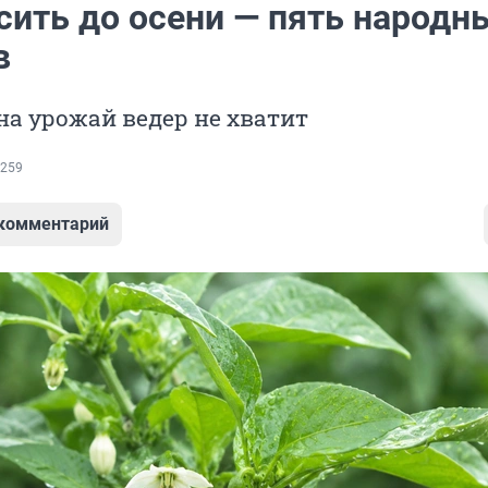
сить до осени — пять народн
в
на урожай ведер не хватит
259
 комментарий