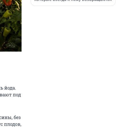
ь йода.
ивают под
сины, без
с плодов,