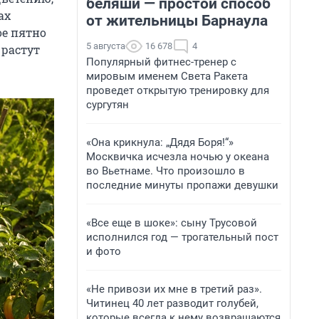
беляши — простой способ
ах
от жительницы Барнаула
ое пятно
5 августа
16 678
4
 растут
Популярный фитнес-тренер с
мировым именем Света Ракета
проведет открытую тренировку для
сургутян
«Она крикнула: „Дядя Боря!“»
Москвичка исчезла ночью у океана
во Вьетнаме. Что произошло в
последние минуты пропажи девушки
«Все еще в шоке»: сыну Трусовой
исполнился год — трогательный пост
и фото
«Не привози их мне в третий раз».
Читинец 40 лет разводит голубей,
которые всегда к нему возвращаются