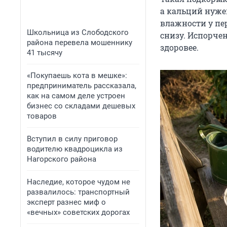
а кальций нужен
влажности у пе
Школьница из Слободского
снизу. Испорчен
района перевела мошеннику
здоровее.
41 тысячу
«Покупаешь кота в мешке»:
предприниматель рассказала,
как на самом деле устроен
бизнес со складами дешевых
товаров
Вступил в силу приговор
водителю квадроцикла из
Нагорского района
Наследие, которое чудом не
развалилось: транспортный
эксперт разнес миф о
«вечных» советских дорогах