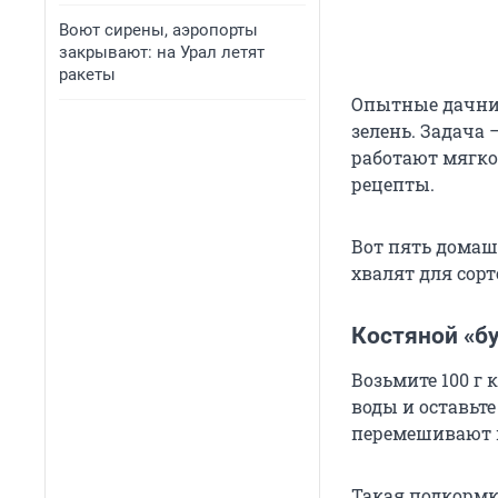
Воют сирены, аэропорты
закрывают: на Урал летят
ракеты
Опытные дачник
зелень. Задача
работают мягко
рецепты.
Вот пять домаш
хвалят для сорт
Костяной «б
Возьмите 100 г 
воды и оставьте
перемешивают и
Такая подкормк