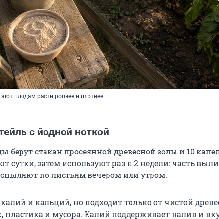
гают плодам расти ровнее и плотнее
тейль с йодной ноткой
ды берут стакан просеянной древесной золы и 10 капел
т сутки, затем используют раз в 2 недели: часть выл
распыляют по листьям вечером или утром.
 калий и кальций, но подходит только от чистой древе
, пластика и мусора. Калий поддерживает налив и вку