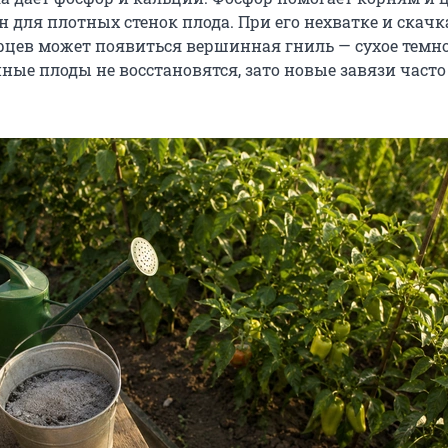
 для плотных стенок плода. При его нехватке и скачк
рцев может появиться вершинная гниль — сухое темн
ные плоды не восстановятся, зато новые завязи часто