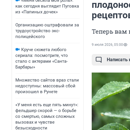
«Меня бесила моя роль»:
плодоно
как сегодня выглядит Пуговка
из «Папиных дочек»
рецепто
Организацию оштрафовали за
Теперь вам 
трудоустройство экс-
полицейского
9 июля 2026, 05:00
Круче сюжета любого
сериала: посмотрите, что
Написать
стало с актерами «Санта-
Барбары»
Множество сайтов враз стали
недоступны: массовый сбой
произошел в Рунете
«У меня есть еще пять минут»:
фельдшер скорой — о борьбе
со смертью, самых сложных
вызовах и чувстве
безысходности