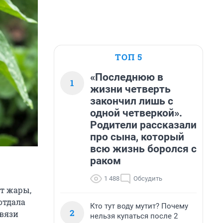
ТОП 5
«Последнюю в
1
жизни четверть
закончил лишь с
одной четверкой».
Родители рассказали
про сына, который
всю жизнь боролся с
раком
1 488
Обсудить
от жары,
отдала
Кто тут воду мутит? Почему
2
авязи
нельзя купаться после 2