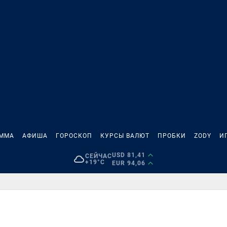
АММА
АФИША
ГОРОСКОП
КУРСЫ ВАЛЮТ
ПРОБКИ
ZODY
И
USD 81,41
СЕЙЧАС
+19°C
EUR 94,06