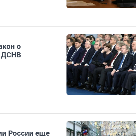
акон о
в ДСНВ
ии России еще