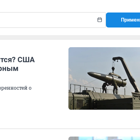
Примен
ется? США
ерным
оренностей о