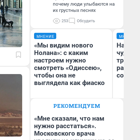
почему люди улыбаются на
их грустных песнях
253
Обсудить
МНЕНИЕ
МНЕНИЕ
«Мы видим нового
Наслед
Нолана»: с каким
чудом 
настроем нужно
трансп
смотреть «Одиссею»,
разнес
чтобы она не
советс
выглядела как фиаско
Ол
РЕКОМЕНДУЕМ
Бл
Надежда Губарь
вл
би
«Мне сказали, что нам
нужно расстаться».
Московского врача