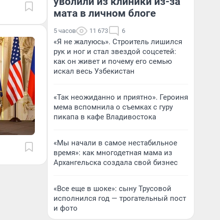
уволили из клиники из-за
мата в личном блоге
5 часов
11 673
6
«Я не жалуюсь». Строитель лишился
рук и ног и стал звездой соцсетей:
как он живет и почему его семью
искал весь Узбекистан
«Так неожиданно и приятно». Героиня
мема вспомнила о съемках с гуру
пикапа в кафе Владивостока
«Мы начали в самое нестабильное
время»: как многодетная мама из
Архангельска создала свой бизнес
«Все еще в шоке»: сыну Трусовой
исполнился год — трогательный пост
и фото