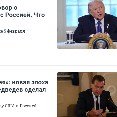
овор о
с Россией. Что
е 5 февраля
я»: новая эпоха
едведев сделал
ду США и Россией