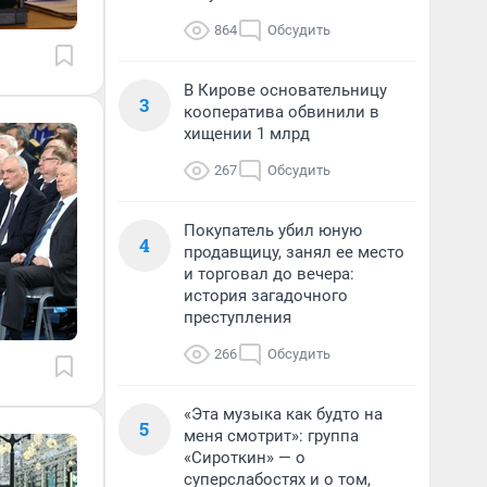
864
Обсудить
В Кирове основательницу
3
кооператива обвинили в
хищении 1 млрд
267
Обсудить
Покупатель убил юную
4
продавщицу, занял ее место
и торговал до вечера:
история загадочного
преступления
266
Обсудить
«Эта музыка как будто на
5
меня смотрит»: группа
«Сироткин» — о
суперслабостях и о том,