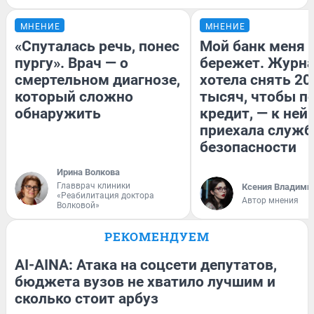
МНЕНИЕ
МНЕНИЕ
«Спуталась речь, понес
Мой банк меня
пургу». Врач — о
бережет. Журн
смертельном диагнозе,
хотела снять 20
который сложно
тысяч, чтобы п
обнаружить
кредит, — к ней
приехала служб
безопасности
Ирина Волкова
Главврач клиники
Ксения Владими
«Реабилитация доктора
Автор мнения
Волковой»
РЕКОМЕНДУЕМ
AI-AINA: Атака на соцсети депутатов,
бюджета вузов не хватило лучшим и
сколько стоит арбуз