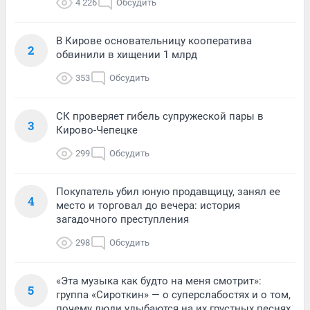
4 226
Обсудить
В Кирове основательницу кооператива
2
обвинили в хищении 1 млрд
353
Обсудить
СК проверяет гибель супружеской пары в
3
Кирово-Чепецке
299
Обсудить
Покупатель убил юную продавщицу, занял ее
4
место и торговал до вечера: история
загадочного преступления
298
Обсудить
«Эта музыка как будто на меня смотрит»:
5
группа «Сироткин» — о суперслабостях и о том,
почему люди улыбаются на их грустных песнях