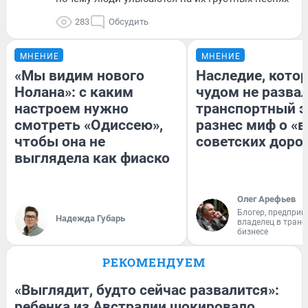
283
Обсудить
МНЕНИЕ
МНЕНИЕ
«Мы видим нового
Наследие, кото
Нолана»: с каким
чудом не разва
настроем нужно
транспортный э
смотреть «Одиссею»,
разнес миф о «
чтобы она не
советских доро
выглядела как фиаско
Олег Арефьев
Блогер, предприн
Надежда Губарь
владелец в тран
бизнесе
РЕКОМЕНДУЕМ
«Выглядит, будто сейчас развалится»:
ребенка из Австралии шокировало