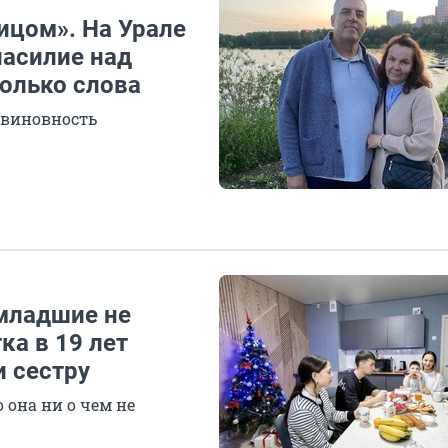
ицом». На Урале
насилие над
только слова
евиновность
 младшие не
ка в 19 лет
и сестру
 она ни о чем не