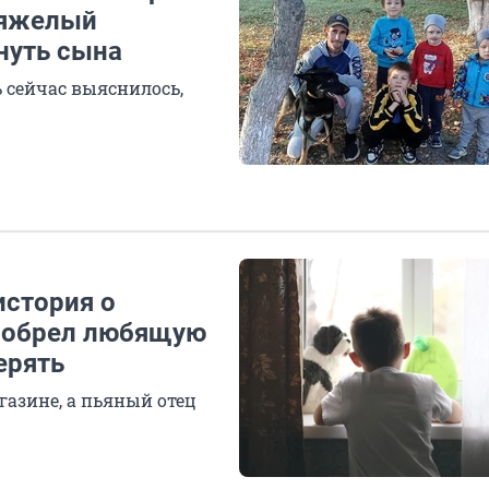
тяжелый
нуть сына
 сейчас выяснилось,
история о
 обрел любящую
ерять
газине, а пьяный отец