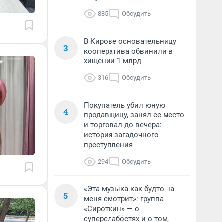
885
Обсудить
В Кирове основательницу
3
кооператива обвинили в
хищении 1 млрд
316
Обсудить
Покупатель убил юную
4
продавщицу, занял ее место
и торговал до вечера:
история загадочного
преступления
294
Обсудить
«Эта музыка как будто на
5
меня смотрит»: группа
«Сироткин» — о
суперслабостях и о том,