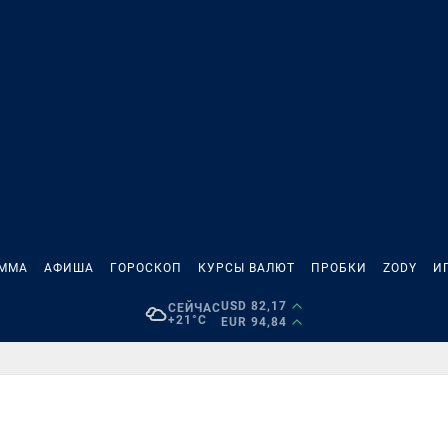
АММА
АФИША
ГОРОСКОП
КУРСЫ ВАЛЮТ
ПРОБКИ
ZODY
И
USD 82,17
СЕЙЧАС
+21°C
EUR 94,84