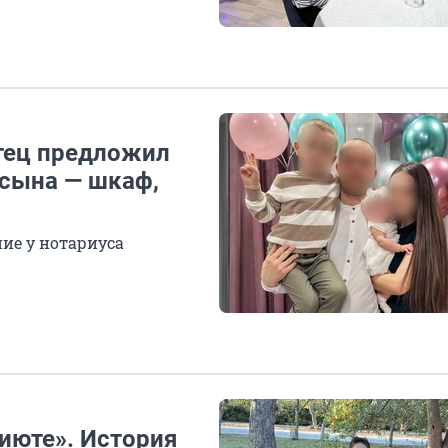
тец предложил
 сына — шкаф,
ие у нотариуса
риюте». История