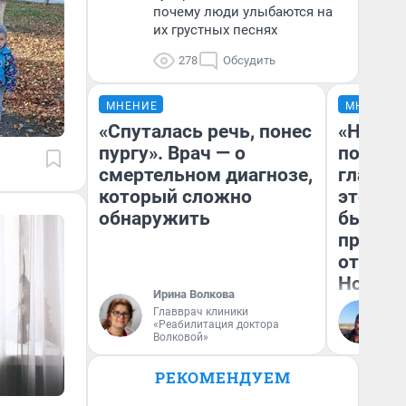
почему люди улыбаются на
их грустных песнях
278
Обсудить
МНЕНИЕ
МНЕНИЕ
«Спуталась речь, понес
«Никог
пургу». Врач — о
победи
смертельном диагнозе,
главны
который сложно
этого г
обнаружить
бьет р
прокат
отзыв 
Нолана
Ирина Волкова
Главврач клиники
Ст
«Реабилитация доктора
Эк
Волковой»
РЕКОМЕНДУЕМ