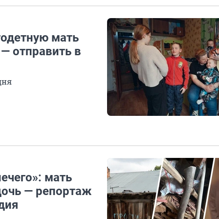
годетную мать
 — отправить в
дня
ечего»: мать
дочь — репортаж
дия