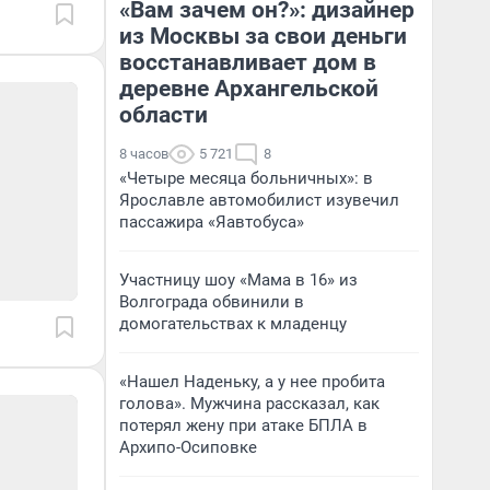
«Вам зачем он?»: дизайнер
из Москвы за свои деньги
восстанавливает дом в
деревне Архангельской
области
8 часов
5 721
8
«Четыре месяца больничных»: в
Ярославле автомобилист изувечил
пассажира «Яавтобуса»
Участницу шоу «Мама в 16» из
Волгограда обвинили в
домогательствах к младенцу
«Нашел Наденьку, а у нее пробита
голова». Мужчина рассказал, как
потерял жену при атаке БПЛА в
Архипо-Осиповке