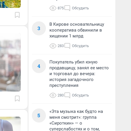
875
Обсудить
В Кирове основательницу
3
кооператива обвинили в
хищении 1 млрд
283
Обсудить
Покупатель убил юную
4
продавщицу, занял ее место
и торговал до вечера:
история загадочного
преступления
280
Обсудить
«Эта музыка как будто на
5
меня смотрит»: группа
«Сироткин» — о
суперслабостях и о том,