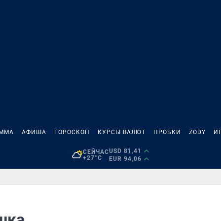
АММА
АФИША
ГОРОСКОП
КУРСЫ ВАЛЮТ
ПРОБКИ
ZODY
И
USD 81,41
СЕЙЧАС
+27°C
EUR 94,06
шка