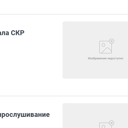
ала СКР
прослушивание