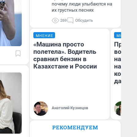
почему люди улыбаются на
их грустных песнях
269
Обсудить
МНЕНИЕ
МНЕНИЕ
«Машина просто
Продаш
полетела». Водитель
возьмут
сравнил бензин в
нам го
Казахстане и России
налого
коснет
даже р
Анатолий Кузнецов
Ан
РЕКОМЕНДУЕМ