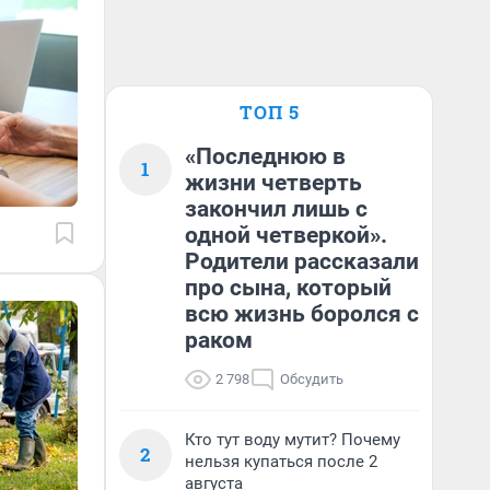
ТОП 5
«Последнюю в
1
жизни четверть
закончил лишь с
одной четверкой».
Родители рассказали
про сына, который
всю жизнь боролся с
раком
2 798
Обсудить
Кто тут воду мутит? Почему
2
нельзя купаться после 2
августа