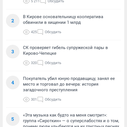
5 211
Обсудить
В Кирове основательницу кооператива
2
обвинили в хищении 1 млрд
425
Обсудить
СК проверяет гибель супружеской пары в
3
Кирово-Чепецке
320
Обсудить
Покупатель убил юную продавщицу, занял ее
4
место и торговал до вечера: история
загадочного преступления
301
Обсудить
«Эта музыка как будто на меня смотрит»:
5
группа «Сироткин» — о суперслабостях и о том,
почему люди улыбаются на их грустных песнях