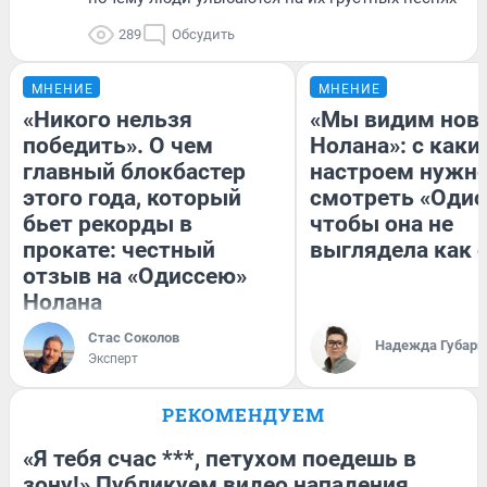
289
Обсудить
МНЕНИЕ
МНЕНИЕ
«Никого нельзя
«Мы видим нов
победить». О чем
Нолана»: с каки
главный блокбастер
настроем нужн
этого года, который
смотреть «Одис
бьет рекорды в
чтобы она не
прокате: честный
выглядела как 
отзыв на «Одиссею»
Нолана
Стас Соколов
Надежда Губарь
Эксперт
РЕКОМЕНДУЕМ
«Я тебя счас ***, петухом поедешь в
зону!» Публикуем видео нападения