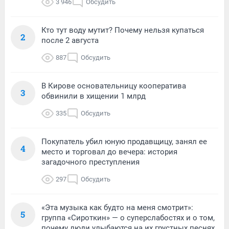
3 946
Обсудить
Кто тут воду мутит? Почему нельзя купаться
2
после 2 августа
887
Обсудить
В Кирове основательницу кооператива
3
обвинили в хищении 1 млрд
335
Обсудить
Покупатель убил юную продавщицу, занял ее
4
место и торговал до вечера: история
загадочного преступления
297
Обсудить
«Эта музыка как будто на меня смотрит»:
5
группа «Сироткин» — о суперслабостях и о том,
почему люди улыбаются на их грустных песнях