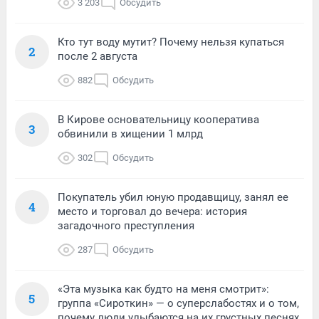
3 203
Обсудить
Кто тут воду мутит? Почему нельзя купаться
2
после 2 августа
882
Обсудить
В Кирове основательницу кооператива
3
обвинили в хищении 1 млрд
302
Обсудить
Покупатель убил юную продавщицу, занял ее
4
место и торговал до вечера: история
загадочного преступления
287
Обсудить
«Эта музыка как будто на меня смотрит»:
5
группа «Сироткин» — о суперслабостях и о том,
почему люди улыбаются на их грустных песнях