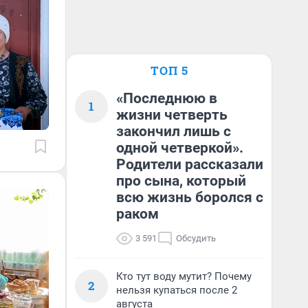
ТОП 5
«Последнюю в
1
жизни четверть
закончил лишь с
одной четверкой».
Родители рассказали
про сына, который
всю жизнь боролся с
раком
3 591
Обсудить
Кто тут воду мутит? Почему
2
нельзя купаться после 2
августа