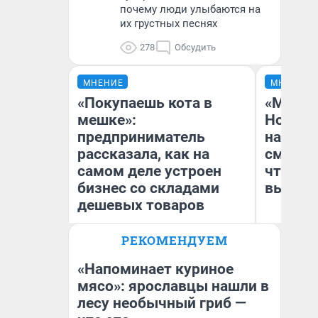
почему люди улыбаются на
их грустных песнях
278
Обсудить
МНЕНИЕ
МНЕНИЕ
«Покупаешь кота в
«Мы ви
мешке»:
Нолана
предприниматель
настро
рассказала, как на
смотре
самом деле устроен
чтобы 
бизнес со складами
выгляд
дешевых товаров
РЕКОМЕНДУЕМ
Наталья Шорохова
На
Открыла кофейную точку на
деньги соцразвития
«Напоминает куриное
мясо»: ярославцы нашли в
лесу необычный гриб —