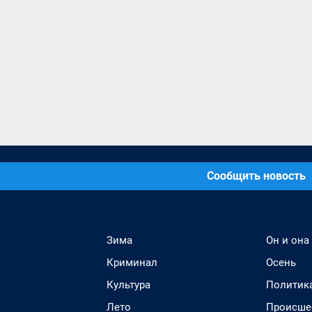
Сообщить новость
Зима
Он и она
Криминал
Осень
Культура
Политик
Лето
Происше