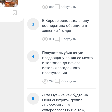
884
Обсудить
В Кирове основательницу
3
кооператива обвинили в
хищении 1 млрд
314
Обсудить
Покупатель убил юную
4
продавщицу, занял ее место
и торговал до вечера:
история загадочного
преступления
293
Обсудить
«Эта музыка как будто на
5
меня смотрит»: группа
«Сироткин» — о
суперслабостях и о том,