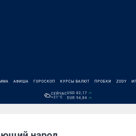
АММА
АФИША
ГОРОСКОП
КУРСЫ ВАЛЮТ
ПРОБКИ
ZODY
И
USD 82,17
СЕЙЧАС
+21°C
EUR 94,84
ающий народ