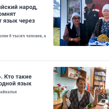
ийский народ,
помнят
 язык через
лее 8 тысяч человек, а
. Кто такие
родной язык
байкалья