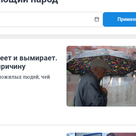
Примен
еет и вымирает.
причину
 пожилых людей, чей