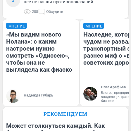
нее не нашли противопоказаний
288
Обсудить
МНЕНИЕ
МНЕНИЕ
«Мы видим нового
Наследие, кото
Нолана»: с каким
чудом не разва
настроем нужно
транспортный э
смотреть «Одиссею»,
разнес миф о «
чтобы она не
советских доро
выглядела как фиаско
Олег Арефьев
Блогер, предприн
Надежда Губарь
владелец в тран
бизнесе
РЕКОМЕНДУЕМ
Может столкнуться каждый. Как