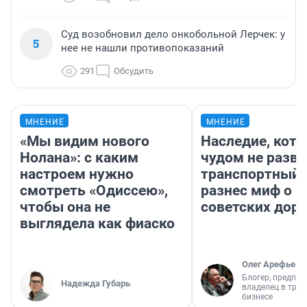
Суд возобновил дело онкобольной Лерчек: у
5
нее не нашли противопоказаний
291
Обсудить
МНЕНИЕ
МНЕНИЕ
«Мы видим нового
Наследие, кото
Нолана»: с каким
чудом не разва
настроем нужно
транспортный 
смотреть «Одиссею»,
разнес миф о 
чтобы она не
советских доро
выглядела как фиаско
Олег Арефьев
Блогер, предпри
Надежда Губарь
владелец в тра
бизнесе