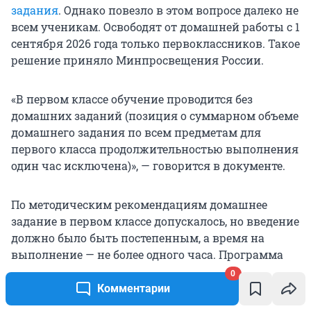
задания
. Однако повезло в этом вопросе далеко не
всем ученикам. Освободят от домашней работы с 1
сентября 2026 года только первоклассников. Такое
решение приняло Минпросвещения России.
«В первом классе обучение проводится без
домашних заданий (позиция о суммарном объеме
домашнего задания по всем предметам для
первого класса продолжительностью выполнения
один час исключена)», — говорится в документе.
По методическим рекомендациям домашнее
задание в первом классе допускалось, но введение
должно было быть постепенным, а время на
выполнение — не более одного часа. Программа
обучения может быть скорректирована с целью
0
уменьшения учебной нагрузки для младших
Комментарии
школьников и облегчения их адаптации к