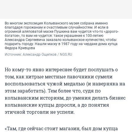
Во многом экспозиция Колыванского музея собрана именно
благодаря горожанам и счастливым случайностям. И если в
огромной аляповатой маске Пушкина вам чудится что-то «дорого-
богатое», то вам не чудится: такое украшение к 100-летию
Александра Сергеевича заказало колыванское купечество, чтобы
подарить городу. Нашли маску в 1987 году на чердаке дома купца
Федора Кривцова
Источник: 
Александр Ощепков / NGS.RU
Но кому-то явно интереснее будет послушать о
том, как хитрые местные лавочники сумели
воспользоваться чужой медалью (и наверняка на
этом заработать). Тем более что, судя по
колыванским историям, до умения делать бизнес
колыванские купцы доросли, а до понятия
этичной торговли не успели.
«Там, где сейчас стоит магазин, был дом купца