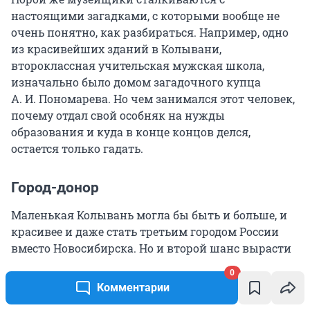
настоящими загадками, с которыми вообще не
очень понятно, как разбираться. Например, одно
из красивейших зданий в Колывани,
второклассная учительская мужская школа,
изначально было домом загадочного купца
А. И. Пономарева. Но чем занимался этот человек,
почему отдал свой особняк на нужды
образования и куда в конце концов делся,
остается только гадать.
Город-донор
Маленькая Колывань могла бы быть и больше, и
красивее и даже стать третьим городом России
вместо Новосибирска. Но и второй шанс вырасти
и стать административным центром оказался
0
упущен: Транссиб прошел в стороне от Колывани,
Комментарии
вблизи села Кривощекова. Это соседство не просто