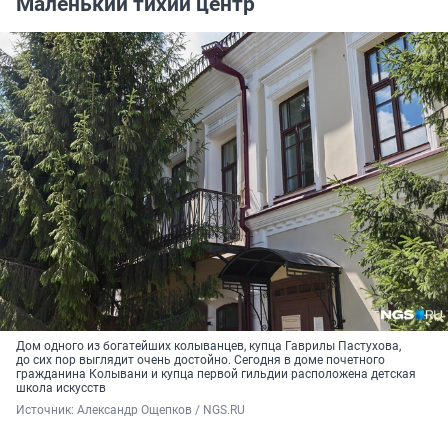
Маленький тихий центр
Дом одного из богатейших колыванцев, купца Гаврилы Пастухова,
до сих пор выглядит очень достойно. Сегодня в доме почетного
гражданина Колывани и купца первой гильдии расположена детская
школа искусств
Источник: 
Александр Ощепков / NGS.RU