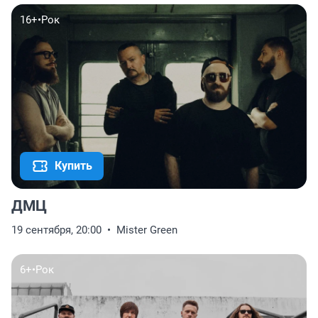
16+
•
Рок
Купить
ДМЦ
19 сентября, 20:00
Mister Green
6+
•
Рок