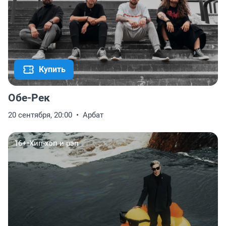
Купить
Обе-Рек
20 сентября, 20:00
Арбат
16+
•
Хип-хоп и рэп