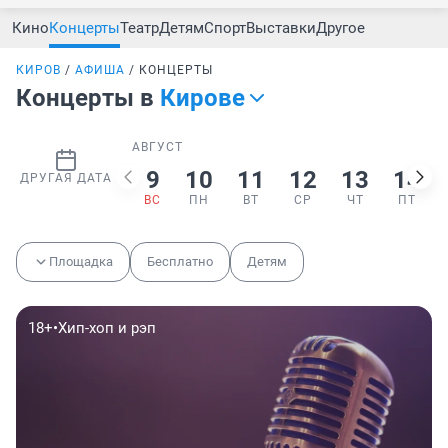
Кино
Концерты
Театр
Детям
Спорт
Выставки
Другое
КИРОВ
АФИША
КОНЦЕРТЫ
Концерты в
Кирове
АВГУСТ
9
10
11
12
13
14
ДРУГАЯ ДАТА
ВС
ПН
ВТ
СР
ЧТ
ПТ
Площадка
Бесплатно
Детям
18+
•
Хип-хоп и рэп