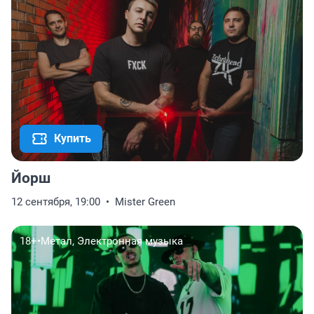
Купить
Йорш
12 сентября, 19:00
Mister Green
18+
•
Метал, Электронная музыка