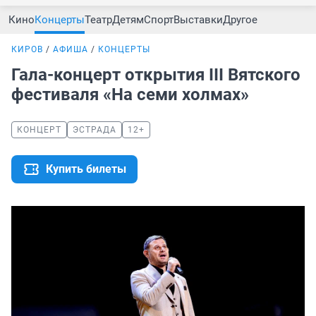
Кино
Концерты
Театр
Детям
Спорт
Выставки
Другое
КИРОВ
АФИША
КОНЦЕРТЫ
Гала-концерт открытия III Вятского
фестиваля «На семи холмах»
КОНЦЕРТ
ЭСТРАДА
12+
Купить билеты