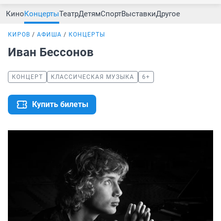
Кино
Концерты
Театр
Детям
Спорт
Выставки
Другое
КИРОВ
АФИША
КОНЦЕРТЫ
Иван Бессонов
КОНЦЕРТ
КЛАССИЧЕСКАЯ МУЗЫКА
6+
Купить билеты