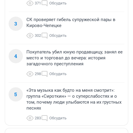
371
Обсудить
СК проверяет гибель супружеской пары в
3
Кирово-Чепецке
302
Обсудить
Покупатель убил юную продавщицу, занял ее
4
место и торговал до вечера: история
загадочного преступления
298
Обсудить
«Эта музыка как будто на меня смотрит»:
5
группа «Сироткин» — о суперслабостях и о
том, почему люди улыбаются на их грустных
песнях
283
Обсудить