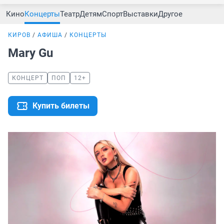
Кино
Концерты
Театр
Детям
Спорт
Выставки
Другое
КИРОВ
АФИША
КОНЦЕРТЫ
Mary Gu
КОНЦЕРТ
ПОП
12+
Купить билеты