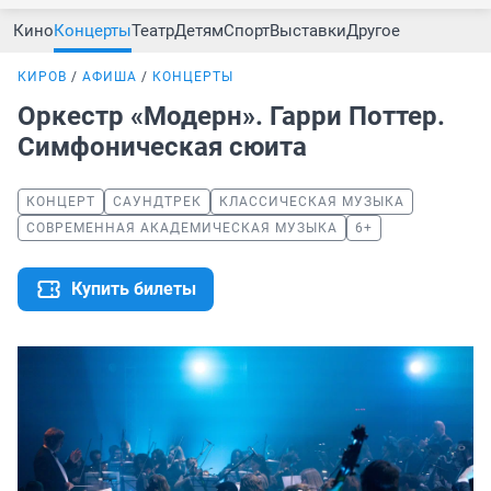
Кино
Концерты
Театр
Детям
Спорт
Выставки
Другое
КИРОВ
АФИША
КОНЦЕРТЫ
Оркестр «Модерн». Гарри Поттер.
Симфоническая сюита
КОНЦЕРТ
САУНДТРЕК
КЛАССИЧЕСКАЯ МУЗЫКА
СОВРЕМЕННАЯ АКАДЕМИЧЕСКАЯ МУЗЫКА
6+
Купить билеты