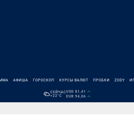
АММА
АФИША
ГОРОСКОП
КУРСЫ ВАЛЮТ
ПРОБКИ
ZODY
И
USD 81,41
СЕЙЧАС
+22°C
EUR 94,06