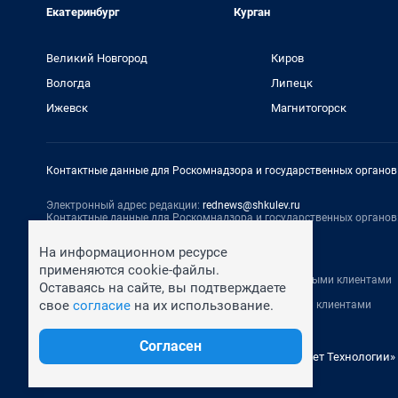
Екатеринбург
Курган
Великий Новгород
Киров
Вологда
Липецк
Ижевск
Магнитогорск
Контактные данные для Роскомнадзора и государственных органов
Электронный адрес редакции:
rednews@shkulev.ru
Контактные данные для Роскомнадзора и государственных органов
Техподдержка:
help@shkulev.ru
На информационном ресурсе
По вопросам коммерческого сотрудничества:
применяются cookie-файлы.
Жапарова Жанна, менеджер по работе с федеральными клиентами
Оставаясь на сайте, вы подтверждаете
zhanna.zhaparova@shkulev.ru
, моб. + 7 982 640 34 32
свое
согласие
на их использование.
Ревина Мария, директор по работе с федеральными клиентами
mariya.revina@shkulev.ru
, моб. +7 910 402 4056
Согласен
© ООО «Сеть городских порталов»
© ООО «Интернет Технологии»