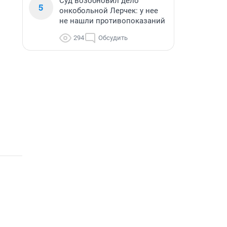
Суд возобновил дело
5
онкобольной Лерчек: у нее
не нашли противопоказаний
294
Обсудить