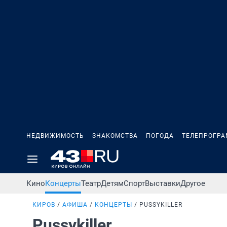
НЕДВИЖИМОСТЬ
ЗНАКОМСТВА
ПОГОДА
ТЕЛЕПРОГР
Кино
Концерты
Театр
Детям
Спорт
Выставки
Другое
КИРОВ
АФИША
КОНЦЕРТЫ
PUSSYKILLER
Pussykiller