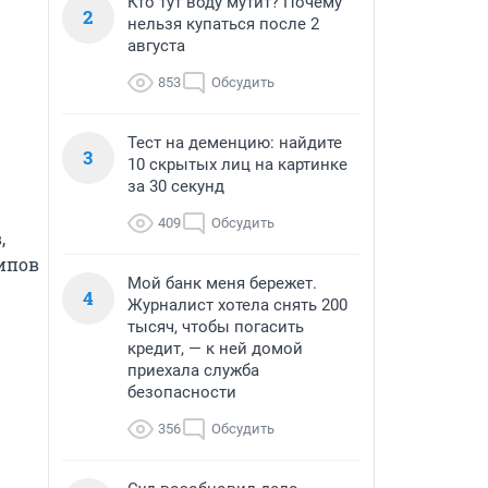
Кто тут воду мутит? Почему
2
нельзя купаться после 2
августа
853
Обсудить
Тест на деменцию: найдите
3
10 скрытых лиц на картинке
за 30 секунд
409
Обсудить
 
пов 
Мой банк меня бережет.
4
Журналист хотела снять 200
тысяч, чтобы погасить
кредит, — к ней домой
приехала служба
безопасности
356
Обсудить