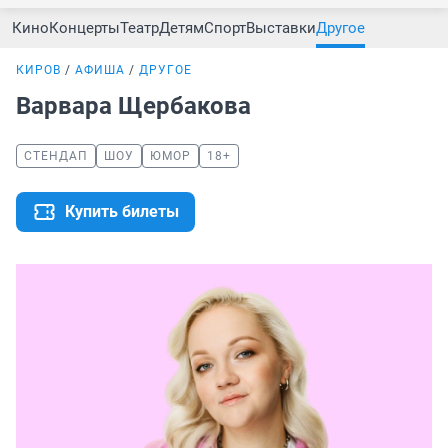
Кино
Концерты
Театр
Детям
Спорт
Выставки
Другое
КИРОВ
АФИША
ДРУГОЕ
Варвара Щербакова
СТЕНДАП
ШОУ
ЮМОР
18+
Купить билеты