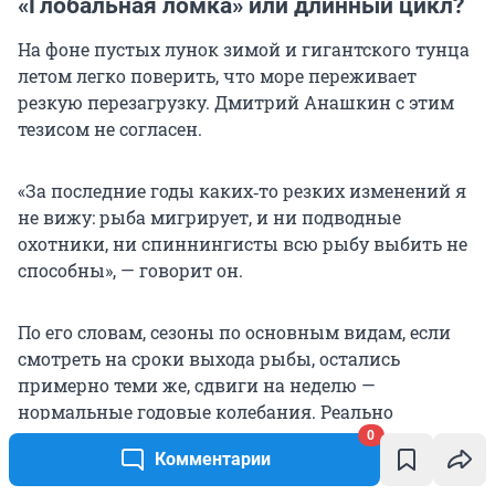
«Глобальная ломка» или длинный цикл?
На фоне пустых лунок зимой и гигантского тунца
летом легко поверить, что море переживает
резкую перезагрузку. Дмитрий Анашкин с этим
тезисом не согласен.
«За последние годы каких‑то резких изменений я
не вижу: рыба мигрирует, и ни подводные
охотники, ни спиннингисты всю рыбу выбить не
способны», — говорит он.
По его словам, сезоны по основным видам, если
смотреть на сроки выхода рыбы, остались
примерно теми же, сдвиги на неделю —
нормальные годовые колебания. Реально
изменилось другое: выросло количество людей на
0
Комментарии
море и усилился контроль за уловом.