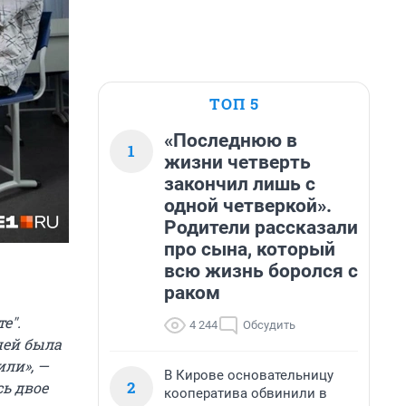
ТОП 5
«Последнюю в
1
жизни четверть
закончил лишь с
одной четверкой».
Родители рассказали
про сына, который
всю жизнь боролся с
раком
те
"
.
4 244
Обсудить
ней была
или», —
В Кирове основательницу
2
сь двое
кооператива обвинили в