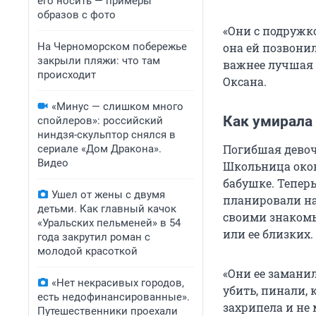
его носить — примеры
образов с фото
«Они с подружко
На Черноморском побережье
она ей позвонил
закрыли пляжи: что там
важнее лучшая п
происходит
Оксана.
«Минус — слишком много
Как умирала
спойлеров»: российский
ниндзя-скульптор снялся в
Погибшая девоч
сериале «Дом Дракона».
Видео
Школьница окон
бабушке. Тепер
Ушел от жены с двумя
планировали на
детьми. Как главный качок
своими знакомы
«Уральских пельменей» в 54
или ее близких.
года закрутил роман с
молодой красоткой
«Они ее заманил
«Нет некрасивых городов,
убить, пинали, 
есть недофинансированные».
захрипела и не 
Путешественники проехали