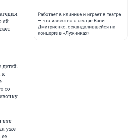
рагедии
Работает в клинике и играет в театре
— что известно о сестре Вани
о ей
Дмитриенко, оскандалившейся на
тает
концерте в «Лужниках»
 детей.
 к
е
о со
девочку
м как
на уже
 ее