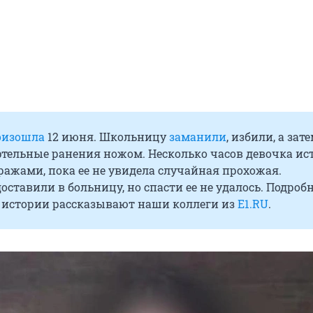
оизошла
12 июня. Школьницу
заманили
, избили, а зат
ртельные ранения ножом. Несколько часов девочка ис
ражами, пока ее не увидела случайная прохожая.
ставили в больницу, но спасти ее не удалось. Подроб
истории рассказывают наши коллеги из
E1.RU
.