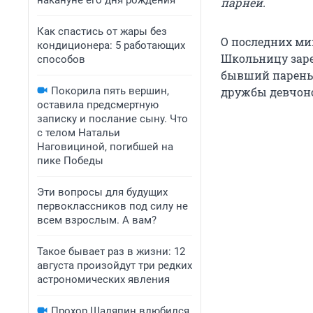
накануне его дня рождения
парней.
Как спастись от жары без
О последних ми
кондиционера: 5 работающих
Школьницу заре
способов
бывший парень 
Покорила пять вершин,
дружбы девчоно
оставила предсмертную
записку и послание сыну. Что
с телом Натальи
Наговициной, погибшей на
пике Победы
Эти вопросы для будущих
первоклассников под силу не
всем взрослым. А вам?
Такое бывает раз в жизни: 12
августа произойдут три редких
астрономических явления
Прохор Шаляпин влюбился