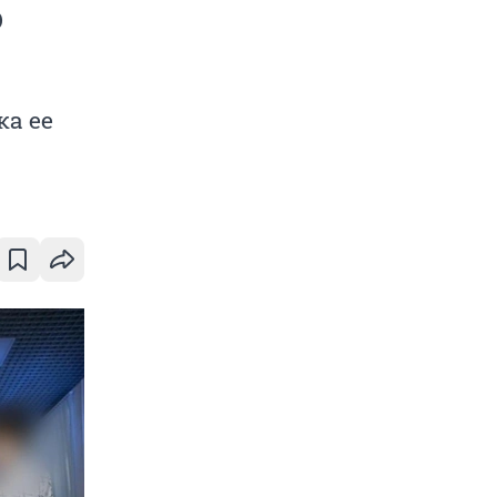
о
ка ее