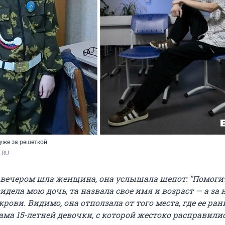
уже за решеткой
.RU
вечером шла женщина, она услышала шепот:
"
Помоги
идела мою дочь, та назвала свое имя и возраст — а за 
рови. Видимо, она отползала от того места, где ее ран
ма 15-летней девочки, с которой жестоко расправили