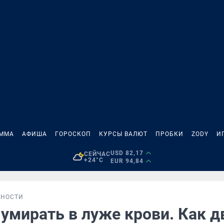
АММА
АФИША
ГОРОСКОП
КУРСЫ ВАЛЮТ
ПРОБКИ
ZODY
И
USD 82,17
СЕЙЧАС
+24°C
EUR 94,84
БНОСТИ
умирать в луже крови. Как д