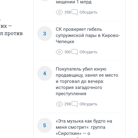
хищении 1 млрд
358
Обсудить
.
них —
СК проверяет гибель
3
ыл против
супружеской пары в Кирово-
Чепецке
300
Обсудить
Покупатель убил юную
4
продавщицу, занял ее место
и торговал до вечера:
история загадочного
преступления
298
Обсудить
«Эта музыка как будто на
5
меня смотрит»: группа
«Сироткин» — о