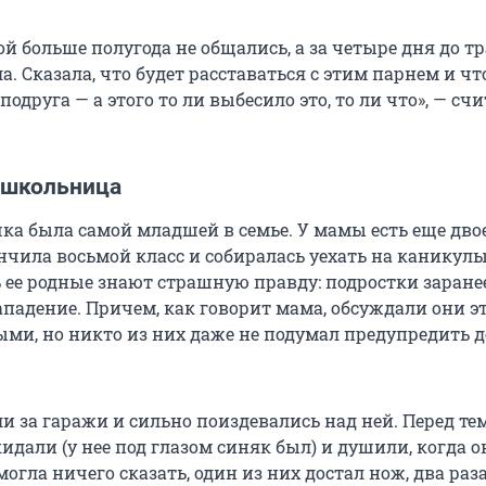
й больше полугода не общались, а за четыре дня до т
а. Сказала, что будет расставаться с этим парнем и чт
одруга — а этого то ли выбесило это, то ли что», — счи
 школьница
ка была самой младшей в семье. У мамы есть еще двое
чила восьмой класс и собиралась уехать на каникулы
ь ее родные знают страшную правду: подростки заране
падение. Причем, как говорит мама, обсуждали они эт
ми, но никто из них даже не подумал предупредить 
и за гаражи и сильно поиздевались над ней. Перед те
кидали (у нее под глазом синяк был) и душили, когда о
могла ничего сказать, один из них достал нож, два раза