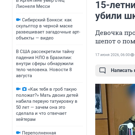
В Аргентине умер отец
15-летн
Лионеля Месси
убили ш
Сибирский Бэнкси: как
скульптор в черной маске
Девочка про
развешивает загадочные арт-
объекты — видео
шепот о по
В США рассекретили тайну
17 июня 2026, 06:00
падения НЛО в Бразилии:
внутри сферы обнаружили
тело человека. Новости 8
Написать
августа
«Как тебя в гроб такую
положат?» Мать двоих детей
набила первую татуировку в
50 лет — зачем она это
сделала и что отвечает
хейтерам
Переполненная