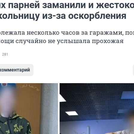
их парней заманили и жесток
кольницу из-за оскорбления
лежала несколько часов за гаражами, по
мощи случайно не услышала прохожая
281
 комментарий