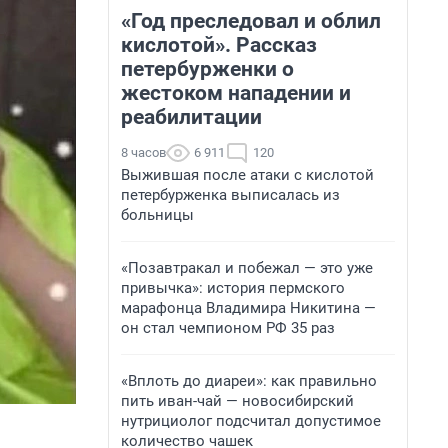
«Год преследовал и облил
кислотой». Рассказ
петербурженки о
жестоком нападении и
реабилитации
8 часов
6 911
120
Выжившая после атаки с кислотой
петербурженка выписалась из
больницы
«Позавтракал и побежал — это уже
привычка»: история пермского
марафонца Владимира Никитина —
он стал чемпионом РФ 35 раз
«Вплоть до диареи»: как правильно
пить иван-чай — новосибирский
нутрициолог подсчитал допустимое
количество чашек