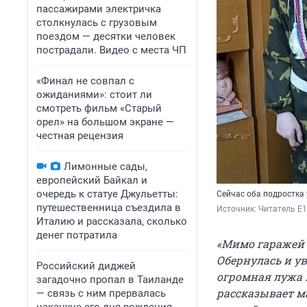
пассажирами электричка
столкнулась с грузовым
поездом — десятки человек
пострадали. Видео с места ЧП
«Финал не совпал с
ожиданиями»: стоит ли
смотреть фильм «Старый
орел» на большом экране —
честная рецензия
Лимонные сады,
европейский Байкал и
очередь к статуе Джульетты:
Сейчас оба подростка 
путешественница съездила в
Источник: 
Читатель E1
Италию и рассказала, сколько
денег потратила
«Мимо гаражей 
Обернулась и ув
Российский диджей
огромная лужа к
загадочно пропал в Таиланде
рассказывает ма
— связь с ним прервалась