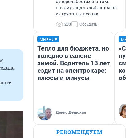
суперслабостях и о том,
почему люди улыбаются на
их грустных песнях
283
Обсудить
МНЕНИЕ
МНЕНИ
Тепло для бюджета, но
«Спут
холодно в салоне
пургу»
ем
зимой. Водитель 13 лет
смерт
текала
ездит на электрокаре:
котор
плюсы и минусы
обнар
ности
Денис Дедюхин
РЕКОМЕНДУЕМ