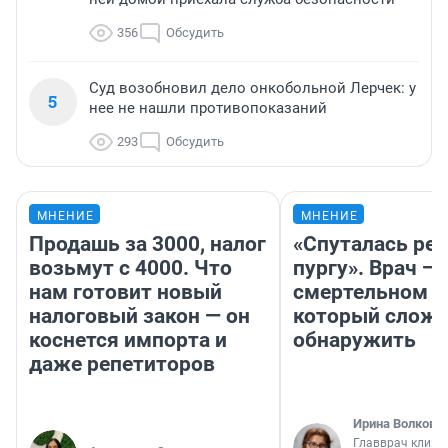
356
Обсудить
Суд возобновил дело онкобольной Лерчек: у
5
нее не нашли противопоказаний
293
Обсудить
МНЕНИЕ
МНЕНИЕ
Продашь за 3000, налог
«Спуталась реч
возьмут с 4000. Что
пургу». Врач — 
нам готовит новый
смертельном д
налоговый закон — он
который слож
коснется импорта и
обнаружить
даже репетиторов
Ирина Волкова
Главврач клини