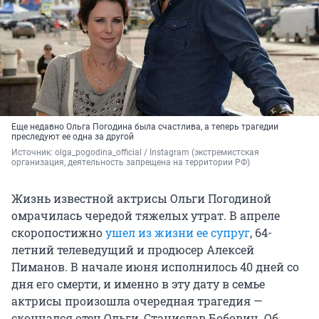
Еще недавно Ольга Погодина была счастлива, а теперь трагедии
преследуют ее одна за другой
Источник: 
olga_pogodina_official 
/ Instagram (экстремистская 
организация, деятельность запрещена на территории РФ)
Жизнь известной актрисы Ольги Погодиной
омрачилась чередой тяжелых утрат. В апреле
скоропостижно
ушел из жизни ее супруг
, 64-
летний телеведущий и продюсер Алексей
Пиманов. В начале июня исполнилось 40 дней со
дня его смерти, и именно в эту дату в семье
актрисы произошла очередная трагедия —
скончался отец Ольги, Станислав Бобович. Об