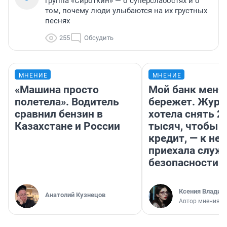
группа «Сироткин» — о суперслабостях и о
том, почему люди улыбаются на их грустных
песнях
255
Обсудить
МНЕНИЕ
МНЕНИЕ
«Машина просто
Мой банк меня
полетела». Водитель
бережет. Журн
сравнил бензин в
хотела снять 2
Казахстане и России
тысяч, чтобы п
кредит, — к не
приехала служ
безопасности
Ксения Владим
Анатолий Кузнецов
Автор мнения