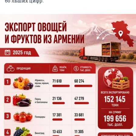
бо
'
льших цифр.