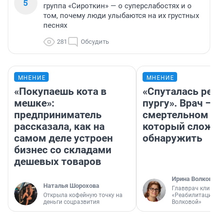
5
группа «Сироткин» — о суперслабостях и о
том, почему люди улыбаются на их грустных
песнях
281
Обсудить
МНЕНИЕ
МНЕНИЕ
«Покупаешь кота в
«Спуталась реч
мешке»:
пургу». Врач — 
предприниматель
смертельном д
рассказала, как на
который слож
самом деле устроен
обнаружить
бизнес со складами
дешевых товаров
Ирина Волкова
Наталья Шорохова
Главврач клини
Открыла кофейную точку на
«Реабилитация 
деньги соцразвития
Волковой»