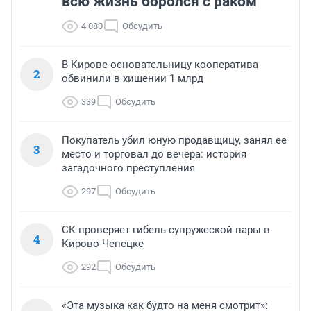
всю жизнь боролся с раком
4 080
Обсудить
В Кирове основательницу кооператива
2
обвинили в хищении 1 млрд
339
Обсудить
Покупатель убил юную продавщицу, занял ее
3
место и торговал до вечера: история
загадочного преступления
297
Обсудить
СК проверяет гибель супружеской пары в
4
Кирово-Чепецке
292
Обсудить
«Эта музыка как будто на меня смотрит»: