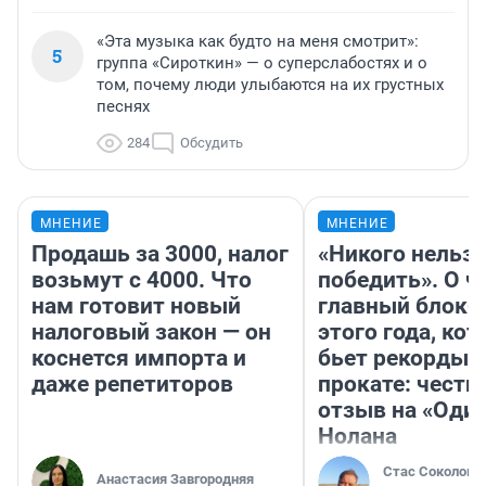
«Эта музыка как будто на меня смотрит»:
5
группа «Сироткин» — о суперслабостях и о
том, почему люди улыбаются на их грустных
песнях
284
Обсудить
МНЕНИЕ
МНЕНИЕ
Продашь за 3000, налог
«Никого нельз
возьмут с 4000. Что
победить». О ч
нам готовит новый
главный блокб
налоговый закон — он
этого года, ко
коснется импорта и
бьет рекорды 
даже репетиторов
прокате: честн
отзыв на «Оди
Нолана
Стас Соколов
Анастасия Завгородняя