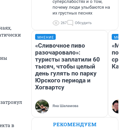
суперслабостях и о том,
почему люди улыбаются на
их грустных песнях
267
Обсудить
чаях,
атически
МНЕНИЕ
МНЕНИ
«Сливочное пиво
«Маши
разочаровало»:
полет
жны
туристы заплатили 60
сравн
тысяч, чтобы целый
Казах
день гулять по парку
Юрского периода и
Хогвартсу
 затронул
Яна Шаламова
РЕКОМЕНДУЕМ
екта в