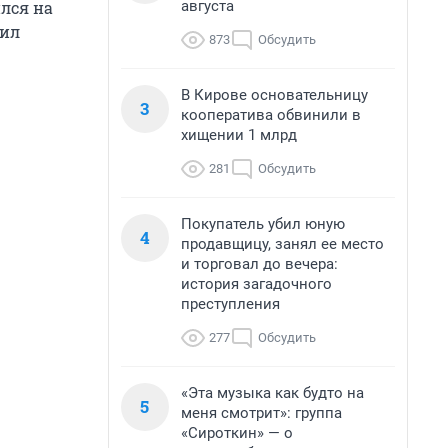
августа
лся на
вил
873
Обсудить
В Кирове основательницу
3
кооператива обвинили в
хищении 1 млрд
281
Обсудить
Покупатель убил юную
4
продавщицу, занял ее место
и торговал до вечера:
история загадочного
преступления
277
Обсудить
«Эта музыка как будто на
5
меня смотрит»: группа
«Сироткин» — о