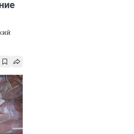
ние
кий