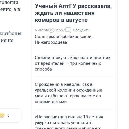
хнологии
Ученый АлтГУ рассказала,
енно, а в
ждать ли нашествия
комаров в августе
6 часов
2 567
Обсудить
мартфоны
Соль земли забайкальской.
ния не
Нижегородцевы
Слизни атакуют: как спасти цветник
от вредителей — три копеечных
способа
С рождения в неволе. Как в
уральской колонии осужденные
мамы отбывают срок вместе со
своими детьми
0
«Не рассчитала силы»: 18-летняя
ужурка пыталась успокоить
трехмесячного сына и убила его