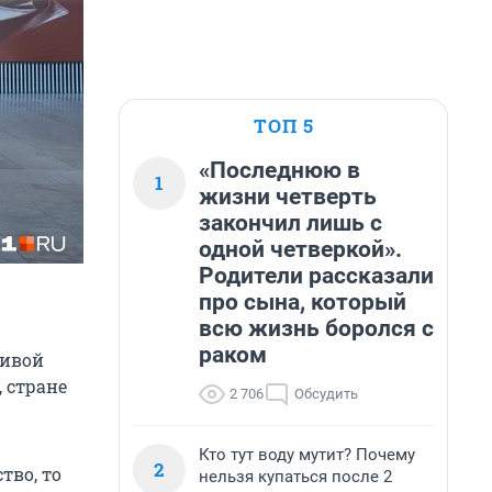
ТОП 5
«Последнюю в
1
жизни четверть
закончил лишь с
одной четверкой».
Родители рассказали
про сына, который
всю жизнь боролся с
раком
тивой
 стране
2 706
Обсудить
Кто тут воду мутит? Почему
2
тво, то
нельзя купаться после 2