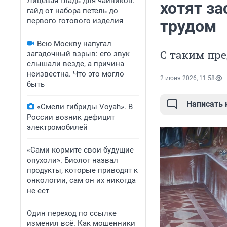
Лицевая гладь для чайников:
хотят з
гайд от набора петель до
первого готового изделия
трудом
Всю Москву напугал
С таким пр
загадочный взрыв: его звук
слышали везде, а причина
неизвестна. Что это могло
2 июня 2026, 11:58
быть
Написать
«Смели гибриды Voyah». В
России возник дефицит
электромобилей
«Сами кормите свои будущие
опухоли». Биолог назвал
продукты, которые приводят к
онкологии, сам он их никогда
не ест
Один переход по ссылке
изменил всё. Как мошенники