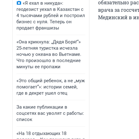
обязательно ра
«Я ехал в никуда»:
геодезист уехал в Казахстан с
врача за госсче
4 тысячами рублей и построил
Мединский в ин
бизнес с нуля. Теперь он
продает франшизы
«Она крикнула: „Дядя Боря!“»
25-летняя туристка исчезла
ночью у океана во Вьетнаме.
Что произошло в последние
минуты ее пропажи
«Это общий ребенок, а не „муж
помогает“»: истории семей,
где в декрет ушел отец
За какие публикации в
соцсетях вас уволят с работы:
список
«На 18 отдыхающих 18