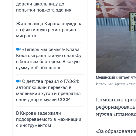
довели школьницу до
попытки поджога здания
Жительница Кирова осуждена
за фиктивную регистрацию
мигранта
«Теперь мы семья!» Клава
Кока сыграла тайную свадьбу
с богатым блогером. В какую
сумму всё обошлось
Мединский считает, чт
С детства грезил о ГАЗ-24:
Источник: 
Артем Устю
автоплюшкин переехал в
маленький хутор и превратил
Помощник през
свой двор в музей СССР
реформировать с
В Кирове задержали
нужна «планово
подозреваемого в махинации
с инструментом
«За образование