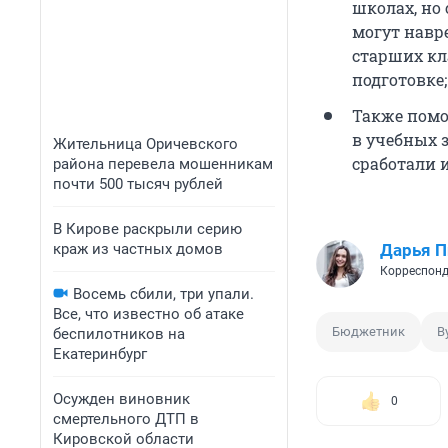
школах, но
могут навре
старших кл
подготовке;
Также помо
в учебных 
Жительница Оричевского
сработали 
района перевела мошенникам
почти 500 тысяч рублей
В Кирове раскрыли серию
краж из частных домов
Дарья П
Корреспонд
Восемь сбили, три упали.
Все, что известно об атаке
Бюджетник
В
беспилотников на
Екатеринбург
Осужден виновник
0
смертельного ДТП в
Кировской области