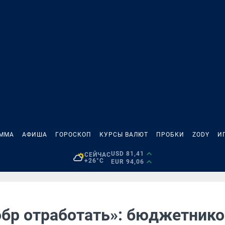
АММА
АФИША
ГОРОСКОП
КУРСЫ ВАЛЮТ
ПРОБКИ
ZODY
И
USD 81,41
СЕЙЧАС
+26°C
EUR 94,06
обр отработать»: бюджетнико