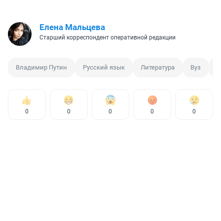
Елена Мальцева
Старший корреспондент оперативной редакции
Владимир Путин
Русский язык
Литература
Вуз
Ф
0
0
0
0
0