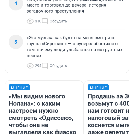
4
место и торговал до вечера: история
загадочного преступления
310
Обсудить
«Эта музыка как будто на меня смотрит»:
5
группа «Сироткин» — о суперслабостях и о
том, почему люди улыбаются на их грустных
песнях
294
Обсудить
МНЕНИЕ
МНЕНИЕ
«Мы видим нового
Продашь за 300
Нолана»: с каким
возьмут с 4000
настроем нужно
нам готовит н
смотреть «Одиссею»,
налоговый зако
чтобы она не
коснется импор
выглядела как фиаско
даже репетито