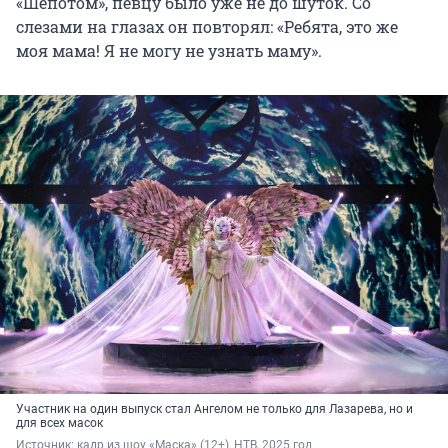
«Шепотом», певцу было уже не до шуток. Со
слезами на глазах он повторял: «Ребята, это же
моя мама! Я не могу не узнать маму».
Участник на один выпуск стал Ангелом не только для Лазарева, но и
для всех масок
Источник: 
кадр из шоу «Маска» (12+), НТВ, 2025 год