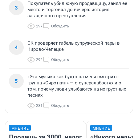
Покупатель убил юную продавщицу, занял ее
3
место и торговал до вечера: история
загадочного преступления
297
Обсудить
СК проверяет гибель супружеской пары в
4
Кирово-Чепецке
292
Обсудить
«Эта музыка как будто на меня смотрит»:
5
группа «Сироткин» — о суперслабостях и о
том, почему люди улыбаются на их грустных
песнях
281
Обсудить
МНЕНИЕ
МНЕНИЕ
Продашь за 3000, налог
«Никого нельз