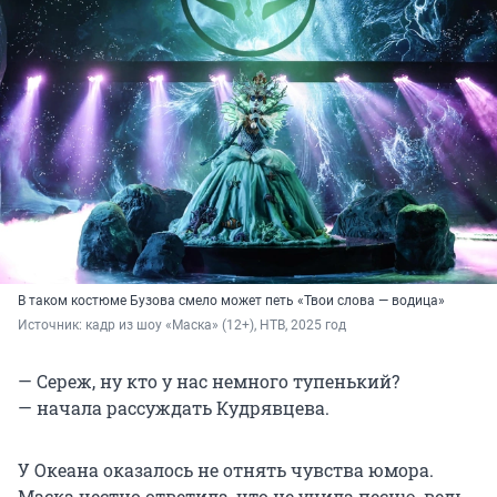
В таком костюме Бузова смело может петь «Твои слова — водица»
Источник: 
кадр из шоу «Маска» (12+), НТВ, 2025 год
— Сереж, ну кто у нас немного тупенький?
— начала рассуждать Кудрявцева.
У Океана оказалось не отнять чувства юмора.
Маска честно ответила, что не учила песню, ведь