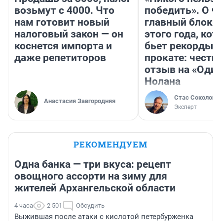
возьмут с 4000. Что
победить». О ч
нам готовит новый
главный блокб
налоговый закон — он
этого года, ко
коснется импорта и
бьет рекорды 
даже репетиторов
прокате: честн
отзыв на «Оди
Нолана
Стас Соколов
Анастасия Завгородняя
Эксперт
РЕКОМЕНДУЕМ
Одна банка — три вкуса: рецепт
овощного ассорти на зиму для
жителей Архангельской области
4 часа
2 501
Обсудить
Выжившая после атаки с кислотой петербурженка