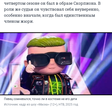
четвертом сезоне он был в образе Скорпиона. В
роли же судьи он чувствовал себя неуверенно,
особенно вначале, когда был единственным
членом жюри.
Певец сомневался, точно ли в костюме не его дети
Источник: 
кадр из шоу «Маска» (12+), НТВ, 2025 год