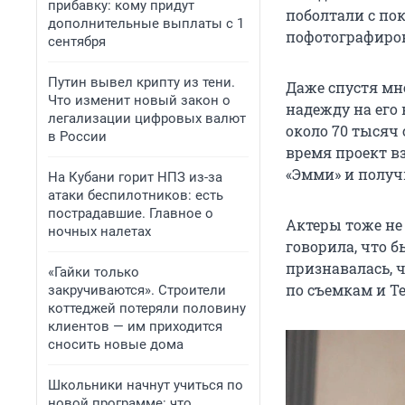
прибавку: кому придут
поболтали с по
дополнительные выплаты с 1
пофотографиров
сентября
Путин вывел крипту из тени.
Даже спустя мно
Что изменит новый закон о
надежду на его
легализации цифровых валют
около 70 тысяч
в России
время проект в
«Эмми» и получ
На Кубани горит НПЗ из-за
атаки беспилотников: есть
пострадавшие. Главное о
Актеры тоже не
ночных налетах
говорила, что б
признавалась, ч
«Гайки только
по съемкам и Т
закручиваются». Строители
коттеджей потеряли половину
клиентов — им приходится
сносить новые дома
Школьники начнут учиться по
новой программе: что