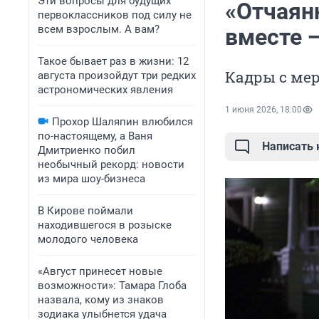
Эти вопросы для будущих
«Отчаян
первоклассников под силу не
всем взрослым. А вам?
вместе 
Такое бывает раз в жизни: 12
Кадры с ме
августа произойдут три редких
астрономических явления
1 июня 2026, 18:00
Прохор Шаляпин влюбился
по-настоящему, а Ваня
Написать
Дмитриенко побил
необычный рекорд: новости
из мира шоу-бизнеса
В Кирове поймали
находившегося в розыске
молодого человека
«Август принесет новые
возможности»: Тамара Глоба
назвала, кому из знаков
зодиака улыбнется удача