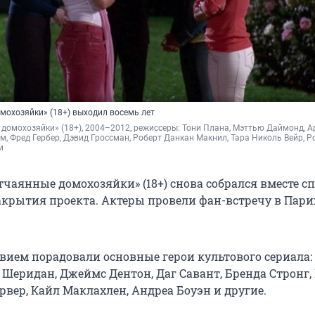
мохозяйки» (18+) выходил восемь лет
домохозяйки» (18+), 2004–2012, режиссеры: Тони Плана, Мэттью Даймонд, Ар
м, Фред Гербер, Дэвид Гроссман, Роберт Данкан Макнил, Тара Николь Вейр, Ро
и
тчаянные домохозяйки» (18+) снова собрался вместе с
закрытия проекта. Актеры провели фан-встречу в Пари
вием порадовали основные герои культового сериала:
 Шеридан, Джеймс Дентон, Даг Савант, Бренда Стронг,
рвер, Кайл Маклахлен, Андреа Боуэн и другие.