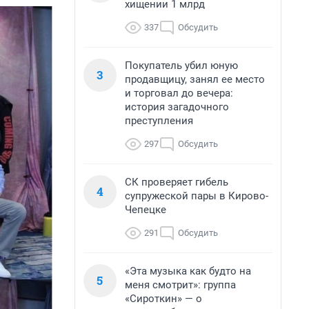
хищении 1 млрд
337
Обсудить
Покупатель убил юную
3
продавщицу, занял ее место
и торговал до вечера:
история загадочного
преступления
297
Обсудить
СК проверяет гибель
4
супружеской пары в Кирово-
Чепецке
291
Обсудить
«Эта музыка как будто на
5
меня смотрит»: группа
«Сироткин» — о