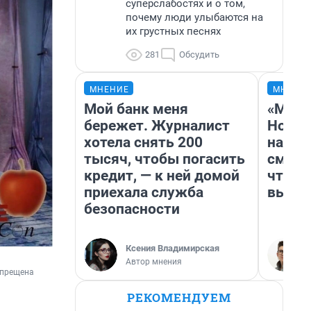
суперслабостях и о том,
почему люди улыбаются на
их грустных песнях
281
Обсудить
МНЕНИЕ
МНЕНИ
Мой банк меня
«Мы в
бережет. Журналист
Нолан
хотела снять 200
настр
тысяч, чтобы погасить
смотр
кредит, — к ней домой
чтобы
приехала служба
выгля
безопасности
Ксения Владимирская
Автор мнения
апрещена 
РЕКОМЕНДУЕМ