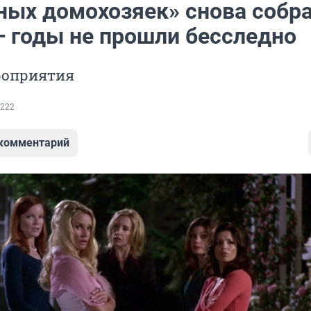
ных домохозяек» снова собр
— годы не прошли бесследно
роприятия
222
 комментарий