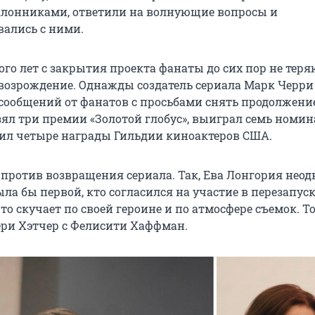
клонниками, ответили на волнующие вопросы и
ались с ними.
го лет с закрытия проекта фанаты до сих пор не теря
 возрождение. Однажды создатель сериала Марк Черр
 сообщений от фанатов с просьбами снять продолжение
зял три премии «Золотой глобус», выиграл семь номи
ил четыре награды Гильдии киноактеров США.
 против возвращения сериала. Так, Ева Лонгория нео
ыла бы первой, кто согласился на участие в перезапуск
то скучает по своей героине и по атмосфере съемок. Т
ери Хэтчер с Фелисити Хаффман.