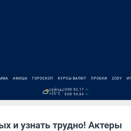
АММА
АФИША
ГОРОСКОП
КУРСЫ ВАЛЮТ
ПРОБКИ
ZODY
И
USD 82,17
СЕЙЧАС
+25°C
EUR 94,84
ых и узнать трудно! Актеры