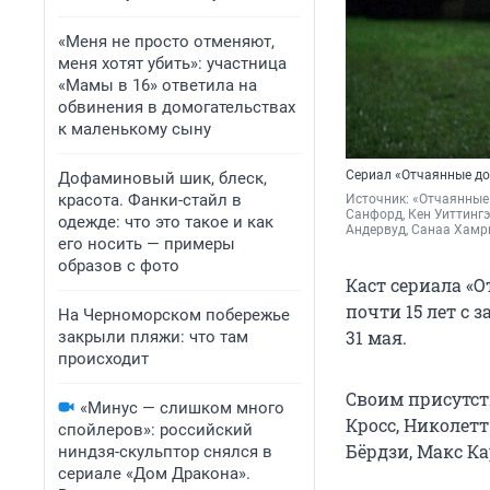
«Меня не просто отменяют,
меня хотят убить»: участница
«Мамы в 16» ответила на
обвинения в домогательствах
к маленькому сыну
Сериал «Отчаянные до
Дофаминовый шик, блеск,
красота. Фанки-стайл в
Источник: 
«Отчаянные 
Санфорд, Кен Уиттингэ
одежде: что это такое и как
Андервуд, Санаа Хамр
его носить — примеры
образов с фото
Каст сериала «О
почти 15 лет с 
На Черноморском побережье
31 мая.
закрыли пляжи: что там
происходит
Своим присутст
«Минус — слишком много
Кросс, Николетт
спойлеров»: российский
Бёрдзи, Макс Ка
ниндзя-скульптор снялся в
сериале «Дом Дракона».