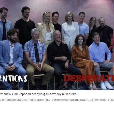
хозяек» (18+) провел первую фан-встречу в Париже
s, unionconventions / Instagram (экстремистская организация, деятельность з