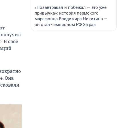
«Позавтракал и побежал — это уже
привычка»: история пермского
марафонца Владимира Никитина —
он стал чемпионом РФ 35 раз
ют
и получил
. В свое
наций
днократно
е. Она
осковали