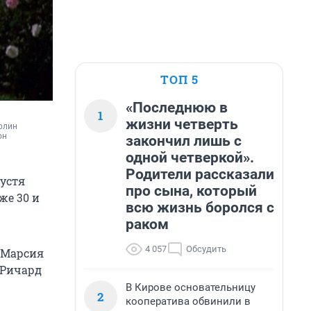
ТОП 5
«Последнюю в
1
жизни четверть
лин 
н 
закончил лишь с
одной четверкой».
Родители рассказали
пустя
про сына, который
же 30 и
всю жизнь боролся с
раком
4 057
Обсудить
 Марсия
 Ричард
В Кирове основательницу
2
кооператива обвинили в