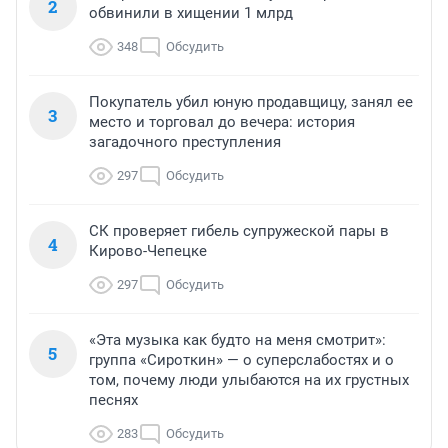
2
обвинили в хищении 1 млрд
348
Обсудить
Покупатель убил юную продавщицу, занял ее
3
место и торговал до вечера: история
загадочного преступления
297
Обсудить
СК проверяет гибель супружеской пары в
4
Кирово-Чепецке
297
Обсудить
«Эта музыка как будто на меня смотрит»:
5
группа «Сироткин» — о суперслабостях и о
том, почему люди улыбаются на их грустных
песнях
283
Обсудить