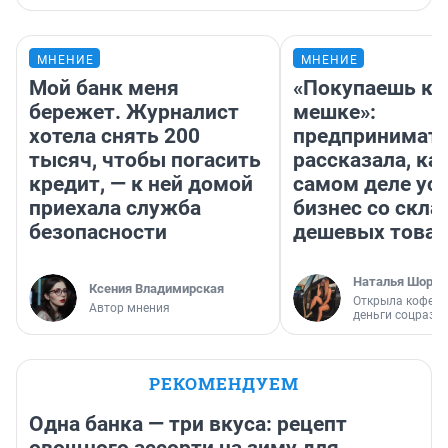
МНЕНИЕ
МНЕНИЕ
Мой банк меня
«Покупаешь ко
бережет. Журналист
мешке»:
хотела снять 200
предпринимат
тысяч, чтобы погасить
рассказала, как
кредит, — к ней домой
самом деле ус
приехала служба
бизнес со скл
безопасности
дешевых това
Наталья Шорох
Ксения Владимирская
Открыла кофейн
Автор мнения
деньги соцразв
РЕКОМЕНДУЕМ
Одна банка — три вкуса: рецепт