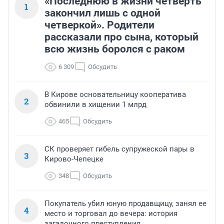
«Последнюю в жизни четверть
1
закончил лишь с одной
четверкой». Родители
рассказали про сына, который
всю жизнь боролся с раком
6 309
Обсудить
В Кирове основательницу кооператива
2
обвинили в хищении 1 млрд
465
Обсудить
СК проверяет гибель супружеской пары в
3
Кирово-Чепецке
348
Обсудить
Покупатель убил юную продавщицу, занял ее
4
место и торговал до вечера: история
загадочного преступления