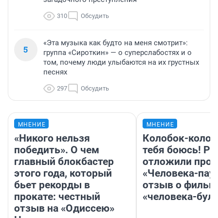
310
Обсудить
«Эта музыка как будто на меня смотрит»:
5
группа «Сироткин» — о суперслабостях и о
том, почему люди улыбаются на их грустных
песнях
297
Обсудить
МНЕНИЕ
МНЕНИЕ
«Никого нельзя
Колобок-колобо
победить». О чем
тебя боюсь! Ра
главный блокбастер
отложили прок
этого года, который
«Человека-пау
бьет рекорды в
отзыв о фильм
прокате: честный
«человека-бул
отзыв на «Одиссею»