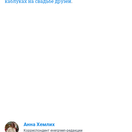
каблуках на свадьбе друзей
.
Анна Хемлих
Корреспондент evergreen-редакции