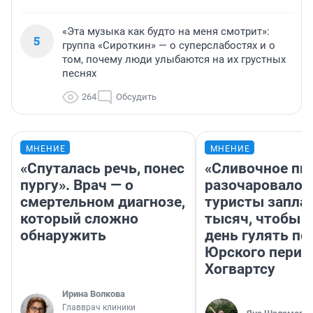
«Эта музыка как будто на меня смотрит»:
5
группа «Сироткин» — о суперслабостях и о
том, почему люди улыбаются на их грустных
песнях
264
Обсудить
МНЕНИЕ
МНЕНИЕ
«Спуталась речь, понес
«Сливочное пи
пургу». Врач — о
разочаровало»
смертельном диагнозе,
туристы запла
который сложно
тысяч, чтобы 
обнаружить
день гулять по
Юрского перио
Хогвартсу
Ирина Волкова
Главврач клиники