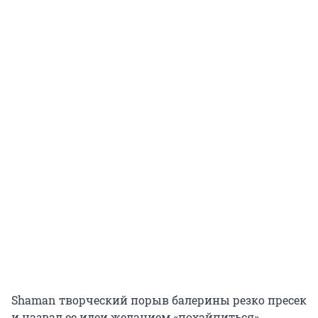
Shaman творческий порыв балерины резко пресек
и назвал ее идеи желанием «похайпиться».