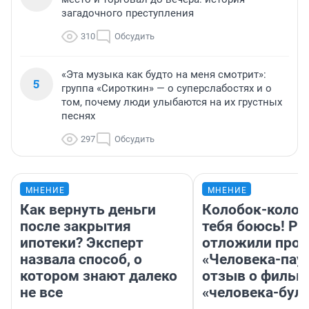
загадочного преступления
310
Обсудить
«Эта музыка как будто на меня смотрит»:
5
группа «Сироткин» — о суперслабостях и о
том, почему люди улыбаются на их грустных
песнях
297
Обсудить
МНЕНИЕ
МНЕНИЕ
Как вернуть деньги
Колобок-колобо
после закрытия
тебя боюсь! Ра
ипотеки? Эксперт
отложили прок
назвала способ, о
«Человека-пау
котором знают далеко
отзыв о фильм
не все
«человека-бул