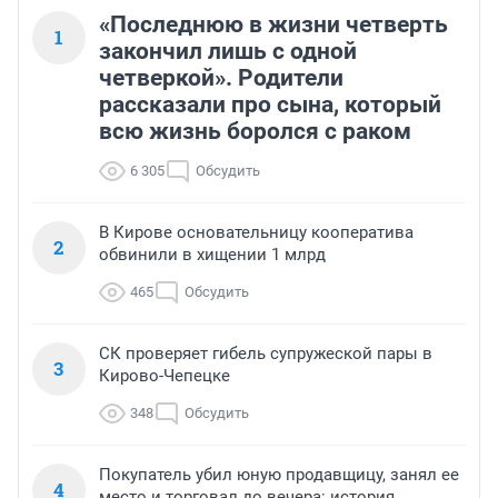
«Последнюю в жизни четверть
1
закончил лишь с одной
четверкой». Родители
рассказали про сына, который
всю жизнь боролся с раком
6 305
Обсудить
В Кирове основательницу кооператива
2
обвинили в хищении 1 млрд
465
Обсудить
СК проверяет гибель супружеской пары в
3
Кирово-Чепецке
348
Обсудить
Покупатель убил юную продавщицу, занял ее
4
место и торговал до вечера: история