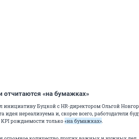
и отчитаются «на бумажках»
л инициативу Буцкой с HR-директором Ольгой Новгор
та идея нереализуема и, скорее всего, работодатели буд
 KPI рождаемости только
«на бумажках»
.
ля огромное количество других важных и нужных дел.