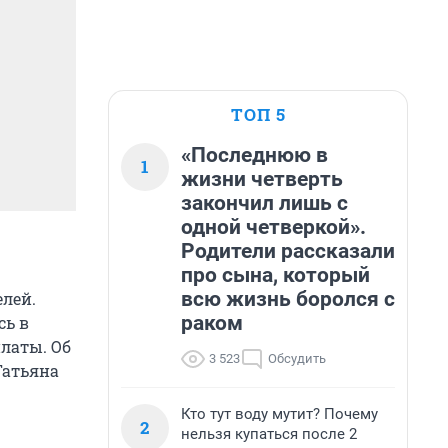
ТОП 5
«Последнюю в
1
жизни четверть
закончил лишь с
одной четверкой».
Родители рассказали
про сына, который
всю жизнь боролся с
елей.
раком
сь в
платы. Об
3 523
Обсудить
Татьяна
Кто тут воду мутит? Почему
2
нельзя купаться после 2