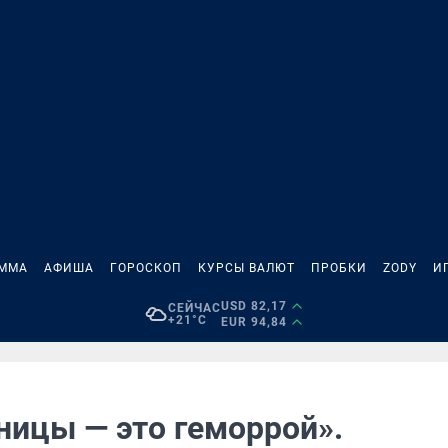
АММА
АФИША
ГОРОСКОП
КУРСЫ ВАЛЮТ
ПРОБКИ
ZODY
И
USD 82,17
СЕЙЧАС
+21°C
EUR 94,84
ницы — это геморрой».