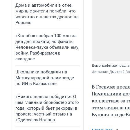
Дома и автомобили в огне,
мирные жители погибли: что
известно о налетах дронов на
Россию
«Колобок» собрал 100 млн за
два дня проката, но фанаты
Человека-паука объявили ему
войну. Разбираемся в
скандале
Демографы же предлаг
Школьники победили на
Источник: 
Дмитрий Гл
Международной олимпиаде
по ИИ в Казахстане
В Госдуме пред
Начальники дол
«Никого нельзя победить». О
коллективе за г
чем главный блокбастер этого
этом заявила п
года, который бьет рекорды в
прокате: честный отзыв на
Буцкая в ходе 
«Одиссею» Нолана