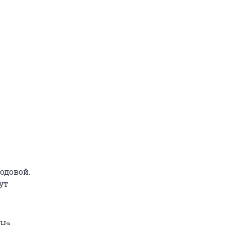
одовой.
ут
 На