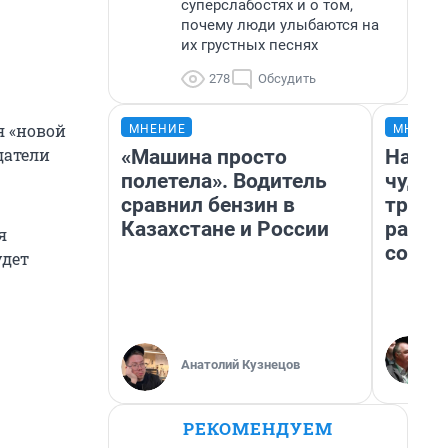
суперслабостях и о том,
почему люди улыбаются на
их грустных песнях
278
Обсудить
я «новой
МНЕНИЕ
МНЕНИ
датели
«Машина просто
Насле
полетела». Водитель
чудом
сравнил бензин в
транс
Казахстане и России
разне
я
совет
удет
Анатолий Кузнецов
РЕКОМЕНДУЕМ