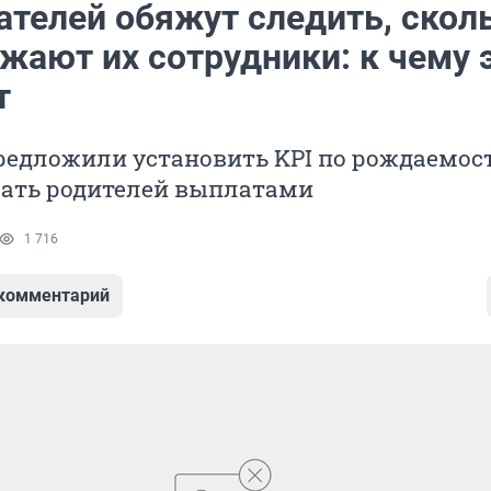
ателей обяжут следить, скол
жают их сотрудники: к чему 
т
редложили установить KPI по рождаемос
ать родителей выплатами
1 716
 комментарий