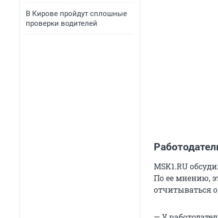
В Кирове пройдут сплошные
проверки водителей
Работодател
MSK1.RU обсуди
По ее мнению, э
отчитываться о
— У работодате