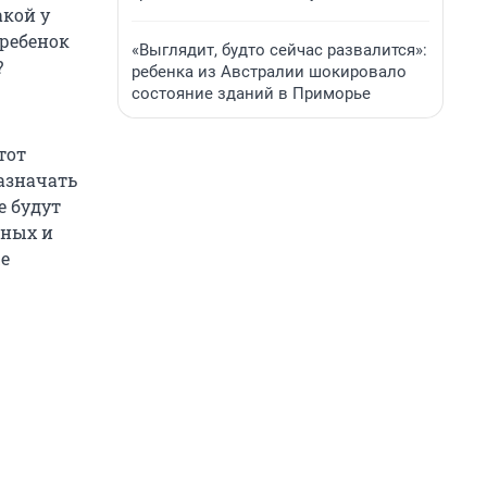
акой у
 ребенок
«Выглядит, будто сейчас развалится»:
?
ребенка из Австралии шокировало
состояние зданий в Приморье
тот
назначать
е будут
нных и
е