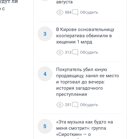
удут ли
августа
 с
884
Обсудить
В Кирове основательницу
3
кооператива обвинили в
хищении 1 млрд
313
Обсудить
Покупатель убил юную
4
продавщицу, занял ее место
и торговал до вечера:
история загадочного
преступления
291
Обсудить
«Эта музыка как будто на
5
меня смотрит»: группа
«Сироткин» — о