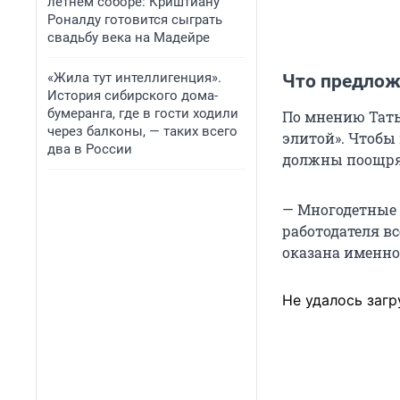
летнем соборе: Криштиану
Роналду готовится сыграть
свадьбу века на Мадейре
«Жила тут интеллигенция».
Что предлож
История сибирского дома-
бумеранга, где в гости ходили
По мнению Тать
через балконы, — таких всего
элитой». Чтобы
два в России
должны поощрят
— Многодетные 
работодателя вс
оказана именно
Не удалось загр