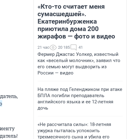
«Кто-то считает меня
сумасшедшей».
Екатеринбурженка
приютила дома 200
жирафов — фото и видео
21 час
20 185
41
Фермер Джастас Уолкер, известный
как «веселый молочник», заявил что
его семью могут выдворить из
России — видео
На пляже под Геленджиком при атаке
БПЛА погибли преподаватель
датель,
английского языка и ее 12-летняя
о
дочь
«Не рассчитала силы»: 18-летняя
циенту
ужурка пыталась успокоить
датель!
трехмесячного сына и убила его