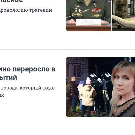
хронологию трагедии
ино переросло в
бытий
 города, который тоже
ых