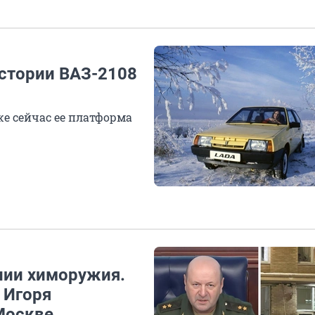
истории ВАЗ-2108
же сейчас ее платформа
нии химоружия.
 Игоря
Москве