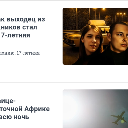
ак выходец из
ников стал
17-летняя
лонию. 17-летняя
вице-
сточной Африке
 всю ночь