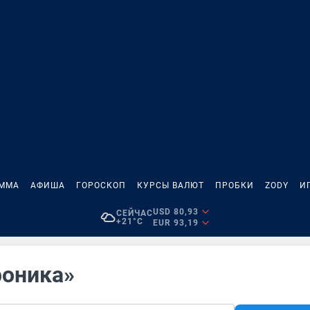
АММА
АФИША
ГОРОСКОП
КУРСЫ ВАЛЮТ
ПРОБКИ
ZODY
И
USD 80,93
СЕЙЧАС
+21°C
EUR 93,19
роника»