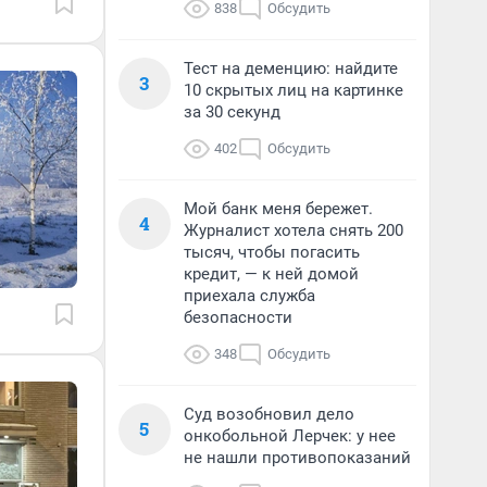
838
Обсудить
Тест на деменцию: найдите
3
10 скрытых лиц на картинке
за 30 секунд
402
Обсудить
Мой банк меня бережет.
4
Журналист хотела снять 200
тысяч, чтобы погасить
кредит, — к ней домой
приехала служба
безопасности
348
Обсудить
Суд возобновил дело
5
онкобольной Лерчек: у нее
не нашли противопоказаний