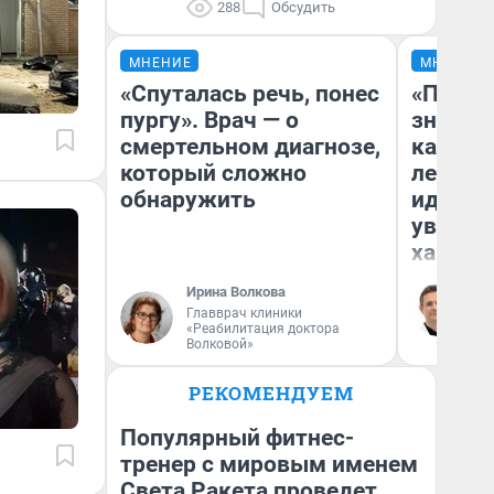
288
Обсудить
МНЕНИЕ
МНЕНИЕ
«Спуталась речь, понес
«Посту
пургу». Врач — о
значит,
смертельном диагнозе,
кардиох
который сложно
летним
обнаружить
идею в
увольн
хамств
Ро
Ирина Волкова
Вы
Главврач клиники
ле
«Реабилитация доктора
вм
Волковой»
со
РЕКОМЕНДУЕМ
Популярный фитнес-
тренер с мировым именем
Света Ракета проведет