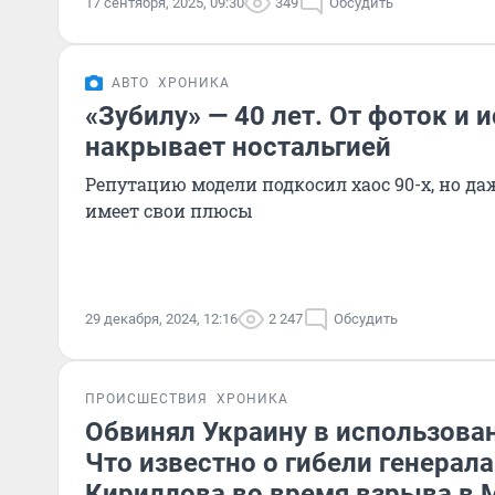
17 сентября, 2025, 09:30
349
Обсудить
АВТО
ХРОНИКА
«Зубилу» — 40 лет. От фоток и 
накрывает ностальгией
Репутацию модели подкосил хаос 90-х, но да
имеет свои плюсы
29 декабря, 2024, 12:16
2 247
Обсудить
ПРОИСШЕСТВИЯ
ХРОНИКА
Обвинял Украину в использова
Что известно о гибели генерала
Кириллова во время взрыва в 