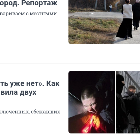
город. Репортаж
овариваем с местными
ть уже нет». Как
овила двух
заключенных, сбежавших