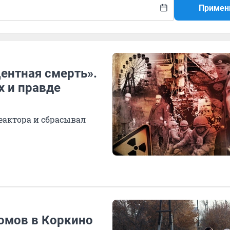
Примен
центная смерть».
 и правде
еактора и сбрасывал
омов в Коркино