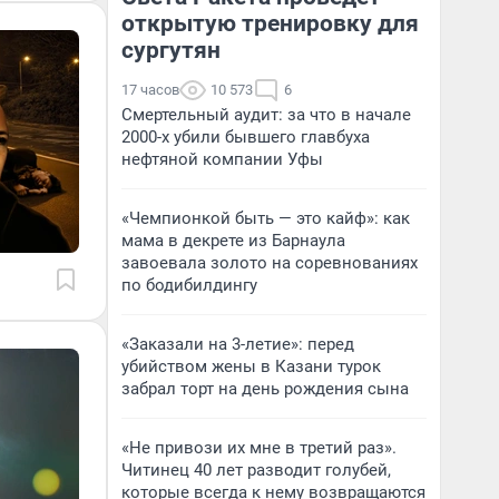
открытую тренировку для
сургутян
17 часов
10 573
6
Смертельный аудит: за что в начале
2000-х убили бывшего главбуха
нефтяной компании Уфы
«Чемпионкой быть — это кайф»: как
мама в декрете из Барнаула
завоевала золото на соревнованиях
по бодибилдингу
«Заказали на 3-летие»: перед
убийством жены в Казани турок
забрал торт на день рождения сына
«Не привози их мне в третий раз».
Читинец 40 лет разводит голубей,
которые всегда к нему возвращаются